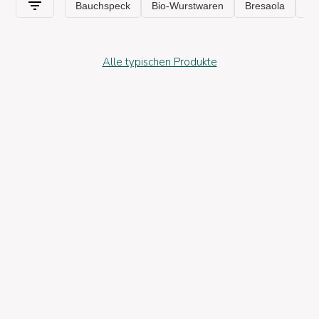
kalorienarme Diäten empfohlen wird.
Weißes Fleisch
passt sehr gut zu in einer Pfanne sautiertem
Gemüse oder zu delikaten Gewürzen wie Rucola-Pesto oder
Zitronensaft. Sie können ein köstliches
leichtes Hauptgericht
oder Sommersalate mit Hühnchen zubereiten, wie den
Alle typischen Produkte
berühmten
Caesar-Salat
.
Unser weißes Fleisch stammt alle von ausgezeichneten
Unternehmen und wurde von unseren Experten ausgewählt,
um sicherzustellen, dass Sie nur das Beste aus italienischer
Produktion auf den Tisch bekommen.