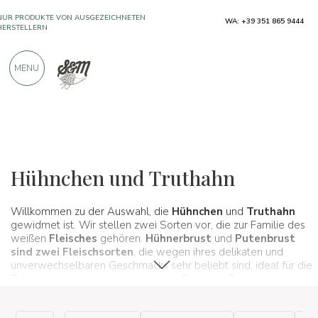
NUR PRODUKTE VON AUSGEZEICHNETEN
WA: +39 351 865 9444
HERSTELLERN
MENU
ÜBER 900 POSITIVE BEWERTUNGEN
Typische Produkte
Wurstwaren
Hühnchen und Truthahn
Hühnchen und Truthahn
Willkommen zu der Auswahl, die
Hühnchen
und
Truthahn
gewidmet ist. Wir stellen zwei Sorten vor, die zur Familie des
weißen
Fleisches
gehören.
Hühnerbrust
und
Putenbrust
sind zwei Fleischsorten
, die wegen ihres delikaten und
unverwechselbaren Geschmacks sehr beliebt sind, ideal für die
Zubereitung leckerer und gesunder Rezepte. Es ist das
perfekte Fleisch für Sportler und für diejenigen, die es lieben,
ihre Form zu halten, weil es wenig Fett enthält, weshalb es für