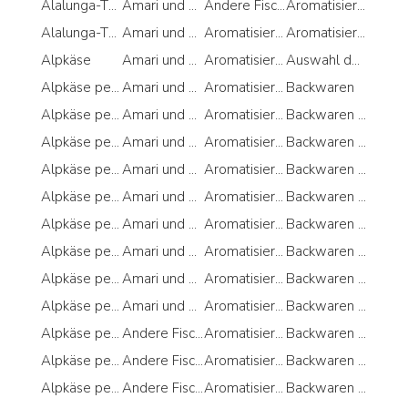
Alalunga-Thunfisch per Speichern Sie das italienische Essen
Amari und Bitter per Auswahl der Freundschaft
Andere Fischprodukte per Weihnachtsessen
Aromatisiertes Öl per Weihnachtsessen
Alalunga-Thunfisch per Vie del Gusto
Amari und Bitter per Berühmt
Aromatisiertes Öl
Aromatisiertes Öl per Würzig
Alpkäse
Amari und Bitter per Gefälligkeiten zum Abschluss
Aromatisiertes Öl per Auswahl der Freundschaft
Auswahl der Freundschaft
Alpkäse per 50 Spezial
Amari und Bitter per Geschenkideen
Aromatisiertes Öl per Biologische Produkte
Backwaren
Alpkäse per Auswahl der Freundschaft
Amari und Bitter per Hochzeitsgeschenke
Aromatisiertes Öl per Gastgeschenke für die Taufe
Backwaren per 50 Spezial
Alpkäse per Berühmt
Amari und Bitter per Modische Lebensmittel
Aromatisiertes Öl per Gastgeschenke zur Kommunion
Backwaren per Auswahl der Freundschaft
Alpkäse per Bestseller
Amari und Bitter per Neues Jahr
Aromatisiertes Öl per Gefälligkeiten bei der Bestätigung
Backwaren per Berühmt
Alpkäse per Große Formate
Amari und Bitter per Romantisches Abendessen
Aromatisiertes Öl per Gefälligkeiten zum Abschluss
Backwaren per Bestseller
Alpkäse per Kostenlos von
Amari und Bitter per Schmecken
Aromatisiertes Öl per Geschenkideen
Backwaren per Biologische Produkte
Alpkäse per Limitierte Auflage
Amari und Bitter per Single
Aromatisiertes Öl per Glutenfrei
Backwaren per Exzellenz für Frauen
Alpkäse per Neues Jahr
Amari und Bitter per Vegetarisches Mittagessen
Aromatisiertes Öl per Hochzeitsgeschenke
Backwaren per Geschenkideen
Alpkäse per Ohne Konservierungsstoffe
Amari und Bitter per Weihnachten
Aromatisiertes Öl per Keine Laktose
Backwaren per Keine Laktose
Alpkäse per Preisgekrönte Produkte
Andere Fischprodukte
Aromatisiertes Öl per Kostenlos von
Backwaren per Kostenlos von
Alpkäse per Romantisches Abendessen
Andere Fischprodukte per Auswahl der Freundschaft
Aromatisiertes Öl per Modische Lebensmittel
Backwaren per Modische Lebensmittel
Alpkäse per Schmecken
Andere Fischprodukte per Geschenkideen
Aromatisiertes Öl per Neues Jahr
Backwaren per Ohne Konservierungsstoffe