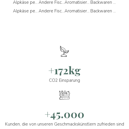
Alpkäse per Single
Andere Fischprodukte per Glutenfrei
Aromatisiertes Öl per Ohne Konservierungsstoffe
Backwaren per Ostern
Alpkäse per Slowfood-Präsidium
Andere Fischprodukte per Kostenlos von
Aromatisiertes Öl per Produkte für Zöliakiekranke
Backwaren per Preisgekrönte Produkte
+172kg
CO2 Einsparung
+45.000
Kunden, die von unseren Geschmackskünstlern zufrieden sind