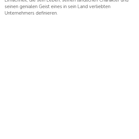
Einfachheit, die sein Leben, seinen ländlichen Charakter und
seinen genialen Geist eines in sein Land verliebten
Unternehmers definieren.