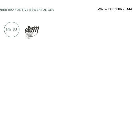
WA: +39 351 865 9444
ÜBER 900 POSITIVE BEWERTUNGEN
MENU
Produzenten
Beppino Occelli