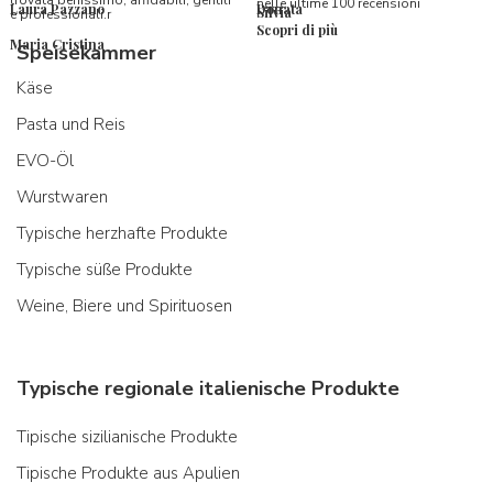
trovata benissimo, affidabili, gentili
nelle ultime 100 recensioni
Laura Pazzano
Donata
Silvia
e professionali.r
Scopri di più
Maria Cristina
Speisekammer
Käse
Pasta und Reis
EVO-Öl
Wurstwaren
Typische herzhafte Produkte
Typische süße Produkte
Weine, Biere und Spirituosen
Typische regionale italienische Produkte
Tipische sizilianische Produkte
Tipische Produkte aus Apulien