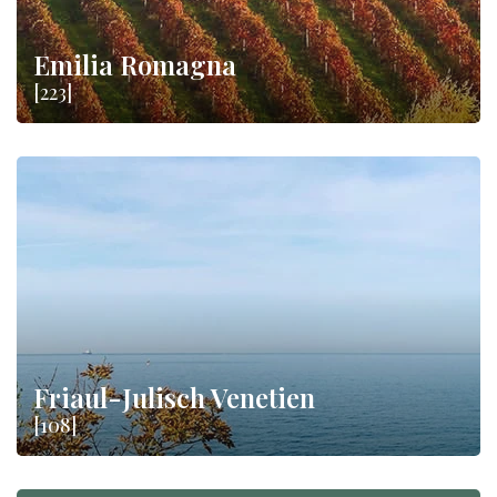
Emilia Romagna
[223]
Friaul-Julisch Venetien
[108]