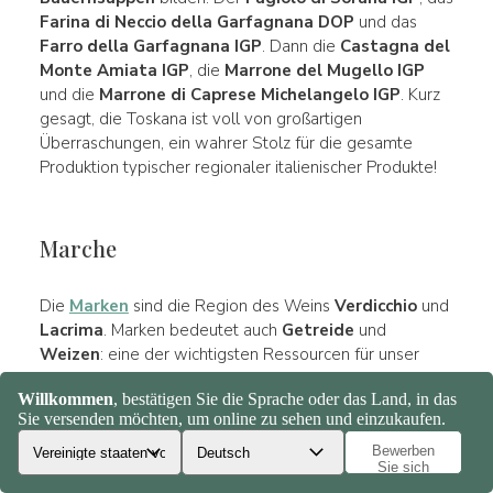
Farina di Neccio della Garfagnana DOP
und das
Farro della Garfagnana IGP
. Dann die
Castagna del
Monte Amiata IGP
, die
Marrone del Mugello IGP
und die
Marrone di Caprese Michelangelo IGP
. Kurz
gesagt, die Toskana ist voll von großartigen
Überraschungen, ein wahrer Stolz für die gesamte
Produktion typischer regionaler italienischer Produkte!
Marche
Die
Marken
sind die Region des Weins
Verdicchio
und
Lacrima
. Marken bedeutet auch
Getreide
und
Weizen
: eine der wichtigsten Ressourcen für unser
Land nach Apulien. Ein sehr besonderes Produkt ist der
Prosciutto di Carpegna DOP
, der eine abgeflachte,
rundliche Form hat, mit einer besonders rosafarbenen
Scheibe. Ein typisches kulinarisches Produkt ist die
Oliva Ascolana del Piceno DOP
. Die Marken gehören