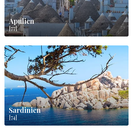
Apulien
[77]
Sardinien
[74]