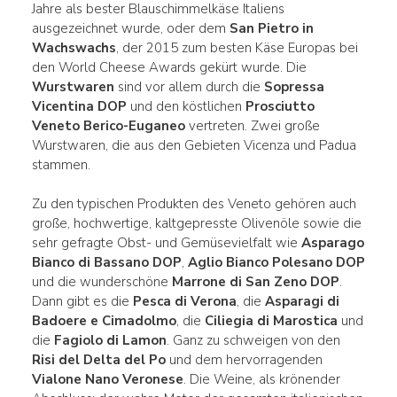
Jahre als bester Blauschimmelkäse Italiens
ausgezeichnet wurde, oder dem
San Pietro in
Wachswachs
, der 2015 zum besten Käse Europas bei
den World Cheese Awards gekürt wurde. Die
Wurstwaren
sind vor allem durch die
Sopressa
Vicentina DOP
und den köstlichen
Prosciutto
Veneto Berico-Euganeo
vertreten. Zwei große
Wurstwaren, die aus den Gebieten Vicenza und Padua
stammen.
Zu den typischen Produkten des Veneto gehören auch
große, hochwertige, kaltgepresste Olivenöle sowie die
sehr gefragte Obst- und Gemüsevielfalt wie
Asparago
Bianco di Bassano DOP
,
Aglio Bianco Polesano DOP
und die wunderschöne
Marrone di San Zeno DOP
.
Dann gibt es die
Pesca di Verona
, die
Asparagi di
Badoere e Cimadolmo
, die
Ciliegia di Marostica
und
die
Fagiolo di Lamon
. Ganz zu schweigen von den
Risi del Delta del Po
und dem hervorragenden
Vialone Nano Veronese
. Die Weine, als krönender