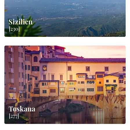
Sizilien
[230]
Toskana
[277]