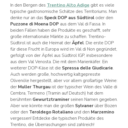
In den Bergen des
Trentino Alto Adige
gibt es viele
typische gastronomische Schätze des Territoriums. Man
denke nur an das
Speck DOP aus Südtirol
oder den
Puzzone di Moena DOP
aus dem Val di Fassa. In
beiden Fällen haben die Produkte es geschafft, sehr
große internationale Märkte zu schaffen. Trentino-
Südtirol ist auch die Heimat der
Äpfel
. Die erste DOP
für diese Frucht in Europa wird im Val di Non gegründet,
gefolgt von der Äpfel aus Südtirol IGP, insbesondere
aus dem Val Venosta. Die mit dem Marienkäfer. Ein
weiterer DOP-Käse ist die
Spressa delle Giudicarie
.
Auch werden große, hochwertig kaltgepresste
Olivenöle hergestellt, aber vor allem großartige Weine:
der
Muller Thurgau
ist der typischer Wein des Valle di
Cembra, Termeno (Tramin auf Deutsch) hat dem
berühmten
Gewurtztraminer
seinen Namen gegeben.
Aber wie könnte man die großen
Sylvaner
über Bozen
oder den
Teroldego Rotaliano
und den
Marzemino
vergessen! Entdecke die typischen Produkte des
Trentino, die Überraschungen sind zahlreich!