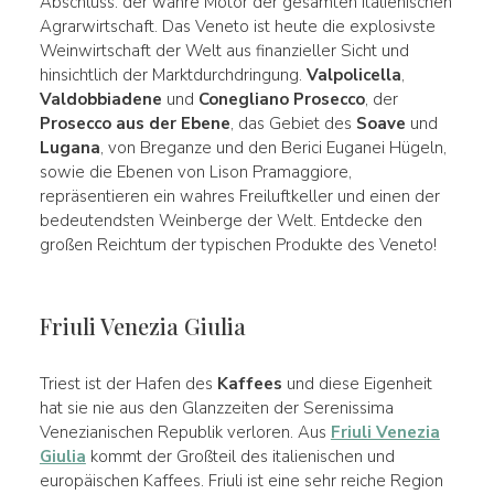
Abschluss: der wahre Motor der gesamten italienischen
Agrarwirtschaft. Das Veneto ist heute die explosivste
Weinwirtschaft der Welt aus finanzieller Sicht und
hinsichtlich der Marktdurchdringung.
Valpolicella
,
Valdobbiadene
und
Conegliano Prosecco
, der
Prosecco aus der Ebene
, das Gebiet des
Soave
und
Lugana
, von Breganze und den Berici Euganei Hügeln,
sowie die Ebenen von Lison Pramaggiore,
repräsentieren ein wahres Freiluftkeller und einen der
bedeutendsten Weinberge der Welt. Entdecke den
großen Reichtum der typischen Produkte des Veneto!
Friuli Venezia Giulia
Triest ist der Hafen des
Kaffees
und diese Eigenheit
hat sie nie aus den Glanzzeiten der Serenissima
Venezianischen Republik verloren. Aus
Friuli Venezia
Giulia
kommt der Großteil des italienischen und
europäischen Kaffees. Friuli ist eine sehr reiche Region