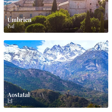
Umbrien
[54]
Aostatal
[7]