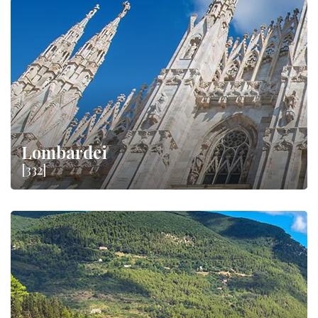
Lombardei
[332]