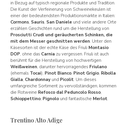
in Bezug auf typisch regionale Produkte und Tradition.
Die Kunst der Verfeinerung von Schweinekeulen ist
einer der bedeutendsten Produktionsmärkte in Italien:
Cormons
,
Sauris
,
San Daniele
und viele andere Orte
erzählen Geschichten rund um die Herstellung von
Prosciutti Crudi und geräucherten Schinken, die
mit dem Messer geschnitten werden
. Unter den
Käsesorten ist der echte Käse des Friuli
Montasio
DOP
, ohne das
Carnia
zu vergessen. Friuli ist auch
berühmt für die Herstellung von hochwertigen
Weißweinen
, darunter hervorragendes
Friulano
(ehemals
Tocai
),
Pinot Bianco
,
Pinot Grigio
,
Ribolla
Gialla
,
Chardonnay
und
Picolit
. Um dieses
umfangreiche Sortiment zu vervollständigen, kommen
die Rotweine
Refosco dal Peduncolo Rosso
,
Schioppettino
,
Pignolo
und fantastische
Merlot
.
Trentino Alto Adige