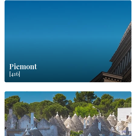
Piemont
[416]