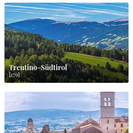
Trentino-Südtirol
[179]