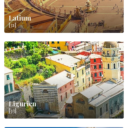
Latium
[31]
Ligurien
[33]