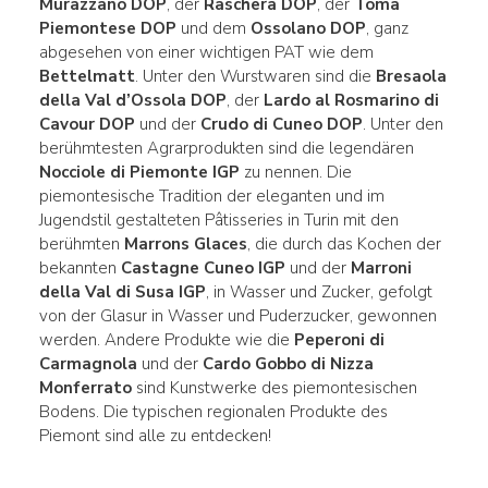
Murazzano DOP
, der
Raschera DOP
, der
Toma
Piemontese DOP
und dem
Ossolano DOP
, ganz
abgesehen von einer wichtigen PAT wie dem
Bettelmatt
. Unter den Wurstwaren sind die
Bresaola
della Val d’Ossola DOP
, der
Lardo al Rosmarino di
Cavour DOP
und der
Crudo di Cuneo DOP
. Unter den
berühmtesten Agrarprodukten sind die legendären
Nocciole di Piemonte IGP
zu nennen. Die
piemontesische Tradition der eleganten und im
Jugendstil gestalteten Pâtisseries in Turin mit den
berühmten
Marrons Glaces
, die durch das Kochen der
bekannten
Castagne Cuneo IGP
und der
Marroni
della Val di Susa IGP
, in Wasser und Zucker, gefolgt
von der Glasur in Wasser und Puderzucker, gewonnen
werden. Andere Produkte wie die
Peperoni di
Carmagnola
und der
Cardo Gobbo di Nizza
Monferrato
sind Kunstwerke des piemontesischen
Bodens. Die typischen regionalen Produkte des
Piemont sind alle zu entdecken!