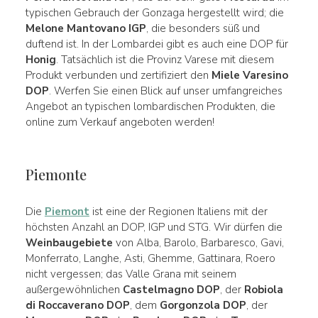
typischen Gebrauch der Gonzaga hergestellt wird; die
Melone Mantovano IGP
, die besonders süß und
duftend ist. In der Lombardei gibt es auch eine DOP für
Honig
. Tatsächlich ist die Provinz Varese mit diesem
Produkt verbunden und zertifiziert den
Miele Varesino
DOP
. Werfen Sie einen Blick auf unser umfangreiches
Angebot an typischen lombardischen Produkten, die
online zum Verkauf angeboten werden!
Piemonte
Die
Piemont
ist eine der Regionen Italiens mit der
höchsten Anzahl an DOP, IGP und STG. Wir dürfen die
Weinbaugebiete
von Alba, Barolo, Barbaresco, Gavi,
Monferrato, Langhe, Asti, Ghemme, Gattinara, Roero
nicht vergessen; das Valle Grana mit seinem
außergewöhnlichen
Castelmagno DOP
, der
Robiola
di Roccaverano DOP
, dem
Gorgonzola DOP
, der