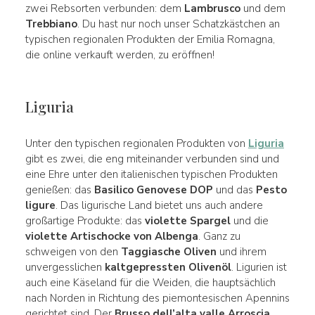
zwei Rebsorten verbunden: dem
Lambrusco
und dem
Trebbiano
. Du hast nur noch unser Schatzkästchen an
typischen regionalen Produkten der Emilia Romagna,
die online verkauft werden, zu eröffnen!
Liguria
Unter den typischen regionalen Produkten von
Liguria
gibt es zwei, die eng miteinander verbunden sind und
eine Ehre unter den italienischen typischen Produkten
genießen: das
Basilico Genovese DOP
und das
Pesto
ligure
. Das ligurische Land bietet uns auch andere
großartige Produkte: das
violette Spargel
und die
violette Artischocke von Albenga
. Ganz zu
schweigen von den
Taggiasche Oliven
und ihrem
unvergesslichen
kaltgepressten Olivenöl
. Ligurien ist
auch eine Käseland für die Weiden, die hauptsächlich
nach Norden in Richtung des piemontesischen Apennins
gerichtet sind. Der
Brusso dell’alta valle Arroscia
,