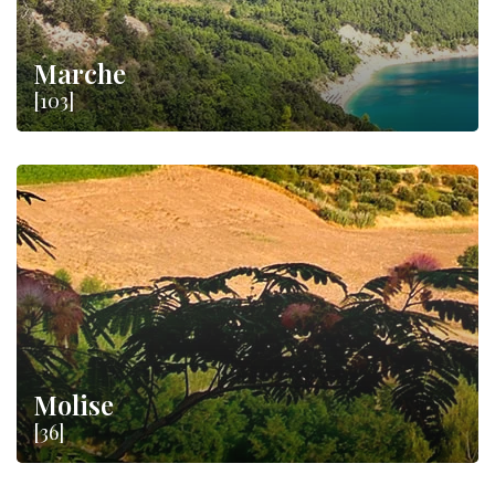
Marche
[103]
Molise
[36]