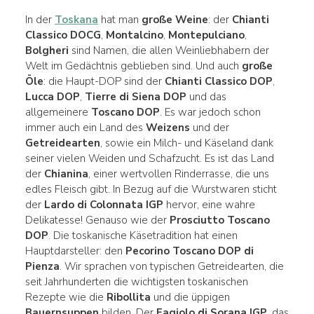
In der
Toskana
hat man
große Weine
: der
Chianti
Classico DOCG
,
Montalcino
,
Montepulciano
,
Bolgheri
sind Namen, die allen Weinliebhabern der
Welt im Gedächtnis geblieben sind. Und auch
große
Öle
: die Haupt-DOP sind der
Chianti Classico DOP
,
Lucca DOP
,
Tierre di Siena DOP
und das
allgemeinere
Toscano DOP
. Es war jedoch schon
immer auch ein Land des
Weizens
und der
Getreidearten
, sowie ein Milch- und Käseland dank
seiner vielen Weiden und Schafzucht. Es ist das Land
der
Chianina
, einer wertvollen Rinderrasse, die uns
edles Fleisch gibt. In Bezug auf die Wurstwaren sticht
der
Lardo di Colonnata IGP
hervor, eine wahre
Delikatesse! Genauso wie der
Prosciutto Toscano
DOP
. Die toskanische Käsetradition hat einen
Hauptdarsteller: den
Pecorino Toscano DOP di
Pienza
. Wir sprachen von typischen Getreidearten, die
seit Jahrhunderten die wichtigsten toskanischen
Rezepte wie die
Ribollita
und die üppigen
Bauernsuppen
bilden. Der
Fagiolo di Sorana IGP
, das