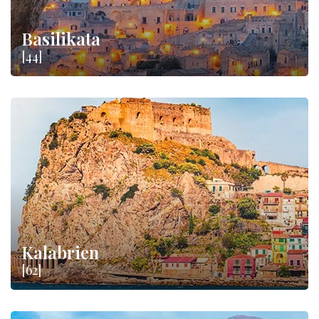
Basilikata
[44]
Kalabrien
[62]