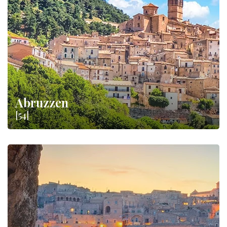
seit Generationen weitergegeben werden und die de facto
die
kulinarische Kultur
unseres Landes bilden. Ein
wahrhaftiger Geschmackspfad: Wähle dein Reiseziel und die
Spezialitäten, die du probieren möchtest!
Abruzzen
[54]