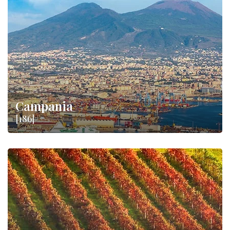
Campania
[186]