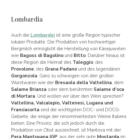
Lombardia
Auch die
Lombardei
ist eine große Region typischer
lokaler Produkte. Die Produktion von hochwertiger
Bergmilch ermöglicht die Herstellung von Käsejuwelen
wie
Bagoss di Bagolino
und
Bitto
. Darüber hinaus ist
diese Region die Heimat des
Taleggio
, des
Provolone
, des
Grana Padano
und des legendären
Gorgonzola
. Ganz zu schweigen von den großen
Wurstwaren wie der
Bresaola della Valtellina
, dem
Salame Brianza
oder dem berühmten
Salame d'oca
di Mortara
. Und wollen wir über den Wein sprechen?
Valtellina, Valcalepio, Valtenesi, Lugana und
Franciacorta
sind die wichtigsten DOC- und DOCG-
Gebiete, die einige der renommiertesten Weine Italiens
bieten. Eine Provinz, die sich jedoch durch die
Produktion von Obst auszeichnet, ist Mantova mit der
Pera Mantovana IGP
, aus der sehr gute
Mostarda
im