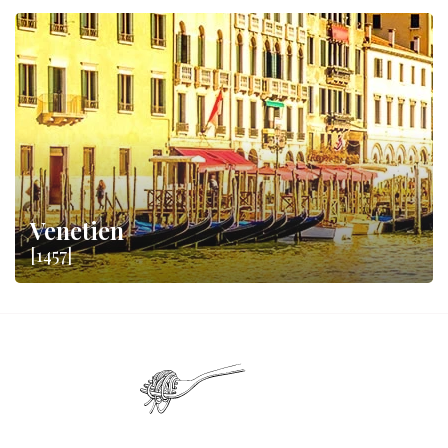
Venetien
[1457]