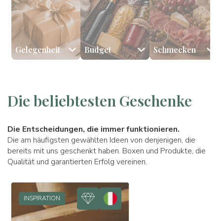
Gelegenheit
Budget
Schmecken
🎉 Geburtstag
💰 Weniger als 59 €
🧀 Käse
👩🏻 Mama
🥩 Wurstwaren
🥂 Jubiläum
💰 Zwischen 60 € und 98 €
👨🏻 Papa
🎂 Süßigkeiten
🎅🏻 Weihnachten
Die beliebtesten Geschenke
Die Entscheidungen, die immer funktionieren.
Die am häufigsten gewählten Ideen von denjenigen, die
bereits mit uns geschenkt haben. Boxen und Produkte, die
Qualität und garantierten Erfolg vereinen.
INSPIRATION