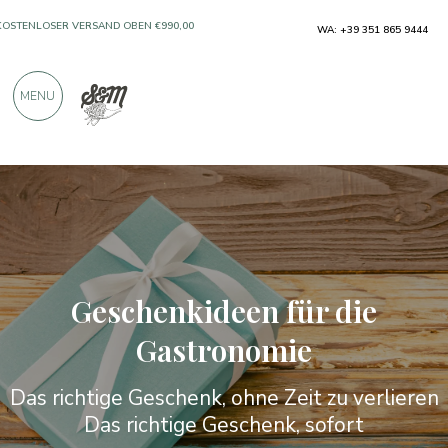
NUR PRODUKTE VON AUSGEZEICHNETEN
WA: +39 351 865 9444
HERSTELLERN
MENU
ÜBER 900 POSITIVE BEWERTUNGEN
Geschenkideen für die
Gastronomie
Das richtige Geschenk, ohne Zeit zu verlieren
Das richtige Geschenk, sofort