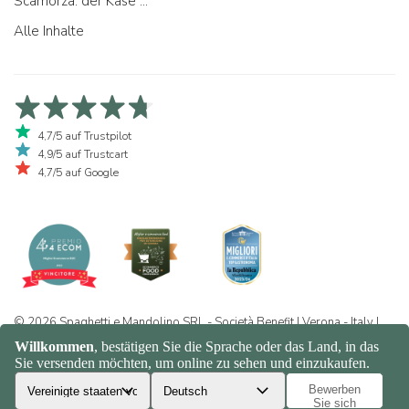
Scamorza: der Käse ...
Alle Inhalte
4,7/5 auf Trustpilot
4,9/5 auf Trustcart
4,7/5 auf Google
© 2026 Spaghetti e Mandolino SRL - Società Benefit | Verona - Italy |
+39 351 865 9444 | P.I. IT04913730232 | Certificazione BIO: IT-BIO-
016.380-0110744.2026.001 | REA VR-455804 |
Datenschutz- und
Cookie-Richtlinie
|
Sitemap