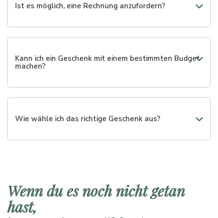
werden.
Ist es möglich, eine Rechnung anzufordern?
Ja, Sie können die Rechnungsdaten während des Kaufs
eingeben.
Kann ich ein Geschenk mit einem bestimmten Budget
machen?
Natürlich. Sie können zwischen verschiedenen
Preiskategorien wählen oder eine personalisierte Box
erstellen.
Wie wähle ich das richtige Geschenk aus?
Sie können sich nach dem Anlass, dem Budget oder den
Vorlieben des Empfängers richten. Wir führen Sie Schritt
für Schritt durch die Auswahl.
Wenn du es noch nicht getan
hast,