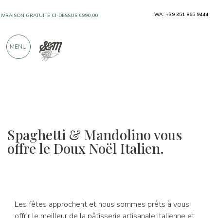
WA: +39 351 865 9444
LIVRAISON GRATUITE CI-DESSUS €990,00
UNIQUEMENT DES PRODUITS PROVENANT
MENU
D'EXCELLENTS FABRICANTS
PLUS DE 900 CRITIQUES POSITIVES
Spaghetti & Mandolino vous
offre le Doux Noël Italien.
Les fêtes approchent et nous sommes prêts à vous
offrir le meilleur de la pâtisserie artisanale italienne et