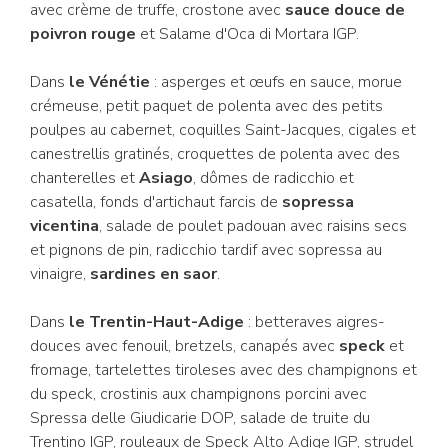
avec crème de truffe, crostone avec
sauce douce de
poivron rouge
et Salame d'Oca di Mortara IGP.
Dans
le Vénétie
: asperges et œufs en sauce, morue
crémeuse, petit paquet de polenta avec des petits
poulpes au cabernet, coquilles Saint-Jacques, cigales et
canestrellis gratinés, croquettes de polenta avec des
chanterelles et
Asiago
, dômes de radicchio et
casatella, fonds d'artichaut farcis de
sopressa
vicentina
, salade de poulet padouan avec raisins secs
et pignons de pin, radicchio tardif avec sopressa au
vinaigre,
sardines en saor
.
Dans
le Trentin-Haut-Adige
: betteraves aigres-
douces avec fenouil, bretzels, canapés avec
speck
et
fromage, tartelettes tiroleses avec des champignons et
du speck, crostinis aux champignons porcini avec
Spressa delle Giudicarie DOP, salade de truite du
Trentino IGP, rouleaux de Speck Alto Adige IGP, strudel