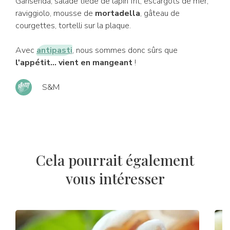
Garisenda, salade tiède de lapin frit, escargots de mer,
raviggiolo, mousse de
mortadella
, gâteau de
courgettes, tortelli sur la plaque.
Avec
antipasti
, nous sommes donc sûrs que
l'appétit... vient en mangeant
!
S&M
Cela pourrait également
vous intéresser