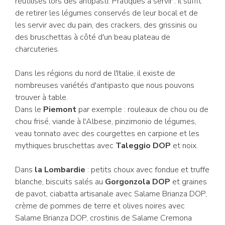
réutilisés lors des antipasti. Pratiques à servir : il suffit
de retirer les légumes conservés de leur bocal et de
les servir avec du pain, des crackers, des grissinis ou
des bruschettas à côté d'un beau plateau de
charcuteries.
Dans les régions du nord de l'Italie, il existe de
nombreuses variétés d'antipasto que nous pouvons
trouver à table.
Dans le
Piemont
par exemple : rouleaux de chou ou de
chou frisé, viande à l'Albese, pinzimonio de légumes,
veau tonnato avec des courgettes en carpione et les
mythiques bruschettas avec
Taleggio DOP
et noix.
Dans
la Lombardie
: petits choux avec fondue et truffe
blanche, biscuits salés au
Gorgonzola DOP
et graines
de pavot, ciabatta artisanale avec Salame Brianza DOP,
crème de pommes de terre et olives noires avec
Salame Brianza DOP, crostinis de Salame Cremona