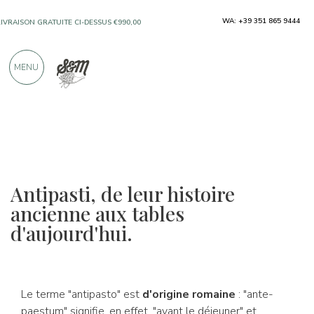
LIVRAISON GRATUITE CI-DESSUS €990,00
WA: +39 351 865 9444
UNIQUEMENT DES PRODUITS PROVENANT
D'EXCELLENTS FABRICANTS
MENU
PLUS DE 900 CRITIQUES POSITIVES
Antipasti, de leur histoire
ancienne aux tables
d'aujourd'hui.
Le terme "antipasto" est
d'origine romaine
: "ante-
paestum" signifie, en effet, "avant le déjeuner" et