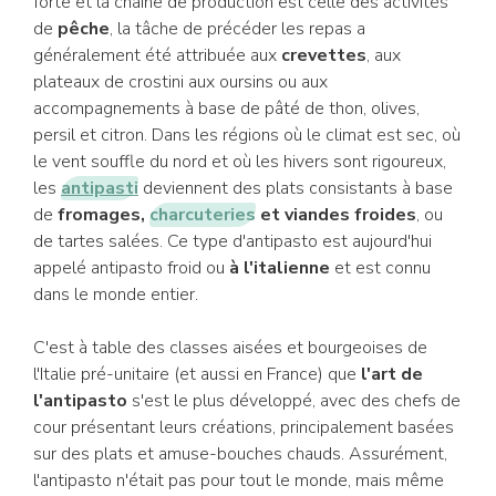
forte et la chaîne de production est celle des activités
de
pêche
, la tâche de précéder les repas a
généralement été attribuée aux
crevettes
, aux
plateaux de crostini aux oursins ou aux
accompagnements à base de pâté de thon, olives,
persil et citron. Dans les régions où le climat est sec, où
le vent souffle du nord et où les hivers sont rigoureux,
les
antipasti
deviennent des plats consistants à base
de
fromages,
charcuteries
et viandes froides
, ou
de tartes salées. Ce type d'antipasto est aujourd'hui
appelé antipasto froid ou
à l'italienne
et est connu
dans le monde entier.
C'est à table des classes aisées et bourgeoises de
l'Italie pré-unitaire (et aussi en France) que
l'art de
l'antipasto
s'est le plus développé, avec des chefs de
cour présentant leurs créations, principalement basées
sur des plats et amuse-bouches chauds. Assurément,
l'antipasto n'était pas pour tout le monde, mais même