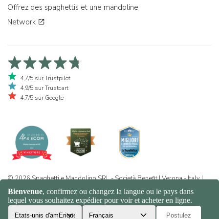
Offrez des spaghettis et une mandoline
Network
4,7/5 sur Trustpilot
4,9/5 sur Trustcart
4,7/5 sur Google
© 2026 Spaghetti e Mandolino SRL - Società Benefit | Verona - Italy |
+39 351 865 9444 | P.I. IT04913730232 | Certificazione BIO: IT-BIO-
016.380-0110744.2026.001 | REA VR-455804 |
Politique de
confidentialité et de cookies
|
Sitemap