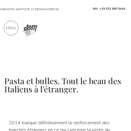
WA: +39 351 865 9444
LIVRAISON GRATUITE CI-DESSUS €990,00
UNIQUEMENT DES PRODUITS PROVENANT
MENU
D'EXCELLENTS FABRICANTS
PLUS DE 900 CRITIQUES POSITIVES
Pasta et bulles. Tout le beau des
Italiens à l'étranger.
2014 marque définitivement le renforcement des
marchés étrangers en ce qui concerne la vente de