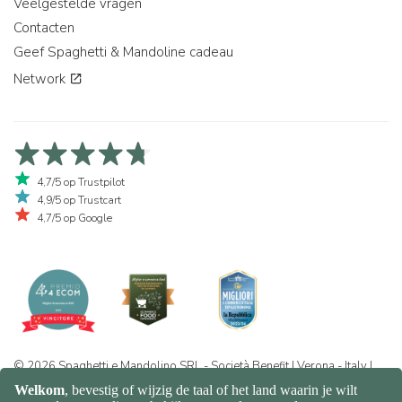
Veelgestelde vragen
Contacten
Geef Spaghetti & Mandoline cadeau
Network
4,7/5 op Trustpilot
4,9/5 op Trustcart
4,7/5 op Google
© 2026 Spaghetti e Mandolino SRL - Società Benefit | Verona - Italy |
+39 351 865 9444 | P.I. IT04913730232 | Certificazione BIO: IT-BIO-
016.380-0110744.2026.001 | REA VR-455804 |
Privacy- en