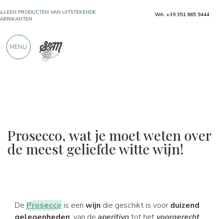
ALLEEN PRODUCTEN VAN UITSTEKENDE
WA: +39 351 865 9444
FABRIKANTEN
MENU
MEER DAN 900 POSITIEVE RECENSIES
Prosecco, wat je moet weten over
de meest geliefde witte wijn!
De
Prosecco
is een
wijn
die geschikt is voor
duizend
gelegenheden
: van de
aperitivo
tot het
voorgerecht
,