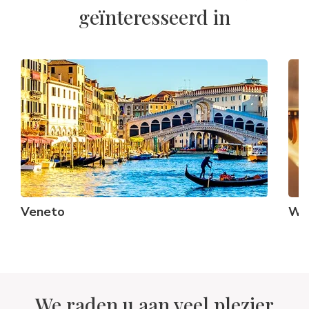
geïnteresseerd in
Veneto
Wit
We raden u aan veel plezier