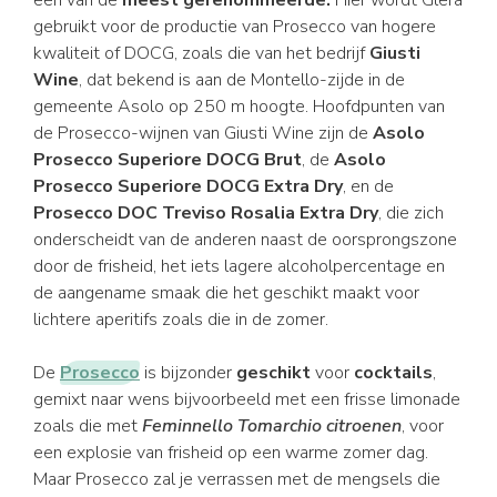
een van de
meest gerenommeerde.
Hier wordt Glera
gebruikt voor de productie van Prosecco van hogere
kwaliteit of DOCG, zoals die van het bedrijf
Giusti
Wine
, dat bekend is aan de Montello-zijde in de
gemeente Asolo op 250 m hoogte. Hoofdpunten van
de Prosecco-wijnen van Giusti Wine zijn de
Asolo
Prosecco Superiore DOCG Brut
, de
Asolo
Prosecco Superiore DOCG Extra Dry
, en de
Prosecco DOC Treviso Rosalia Extra Dry
, die zich
onderscheidt van de anderen naast de oorsprongszone
door de frisheid, het iets lagere alcoholpercentage en
de aangename smaak die het geschikt maakt voor
lichtere aperitifs zoals die in de zomer.
De
Prosecco
is bijzonder
geschikt
voor
cocktails
,
gemixt naar wens bijvoorbeeld met een frisse limonade
zoals die met
Feminnello Tomarchio citroenen
, voor
een explosie van frisheid op een warme zomer dag.
Maar Prosecco zal je verrassen met de mengsels die