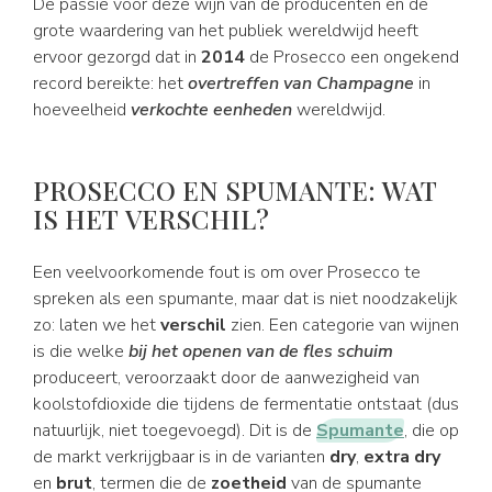
De passie voor deze wijn van de producenten en de
grote waardering van het publiek wereldwijd heeft
ervoor gezorgd dat in
2014
de Prosecco een ongekend
record bereikte: het
overtreffen van Champagne
in
hoeveelheid
verkochte eenheden
wereldwijd.
PROSECCO EN SPUMANTE: WAT
IS HET VERSCHIL?
Een veelvoorkomende fout is om over Prosecco te
spreken als een spumante, maar dat is niet noodzakelijk
zo: laten we het
verschil
zien. Een categorie van wijnen
is die welke
bij het openen van de fles schuim
produceert, veroorzaakt door de aanwezigheid van
koolstofdioxide die tijdens de fermentatie ontstaat (dus
natuurlijk, niet toegevoegd). Dit is de
Spumante
, die op
de markt verkrijgbaar is in de varianten
dry
,
extra dry
en
brut
, termen die de
zoetheid
van de spumante