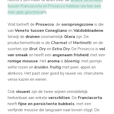
risotto's (om meer te leren over de
andere verschillen
tussen Franciacorta en Prosecco hebben we hier een
mini-gids geschreven
).
Wat betreft de
Prosecco
, de
oorsprongszone
is die
van
Veneto tussen Conegliano
en
Valdobbiadene
,
terwijl de
druiven
voornamelijk
Glera
zijn. De
productiemethode is de
Charmat
of
Martinotti
, en de
soorten zijn
Brut
,
Dry
en
Extra Dry
. De Prosecco is
vol
van smaak
en heeft een
angenaam frisheid
, met een
romige mousse
. Het
aroma
is
bloemig
, met jasmijn,
witte rozen en
kruiden
,
fruitig
met peer, appel en
abrikoos. Het past zeer goed bij rauwe vis, charcuterie,
verse kazen en eieren.
Ook
visueel
zijn de twee wijnen onmiddellijk
herkenbaar aan enkele
verschillen
. De
Franciacorta
heeft
fijne en persistente bubbels
, met een
verfijnde mousse die langzaam naar boven stijgt. De