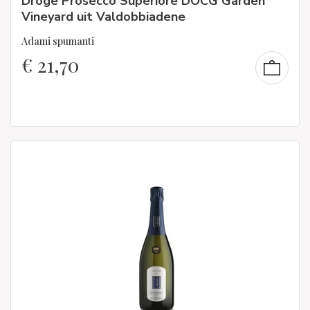
Droge Prosecco Superiore DOCG Garden
Vineyard uit Valdobbiadene
Adami spumanti
€
21,70