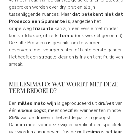
van het niveau van de aanwezige suikers, en er zal altijd
gesproken worden over dry, brut en al zijn
tussenliggende nuances. Maar
dat betekent niet dat
Prosecco een Spumante is
, aangezien het
simpelweg
frizzante
kan zijn, een versie met minder
koolstofdioxide, of zelfs
fermo
(ook wel stil genoemd).
De stille Prosecco is geschikt om te worden
geserveerd met voorgerechten of lichte eerste gangen.
Het heeft een strogele kleur en is fris en licht fruitig van
smaak.
MILLESIMATO: WAT WORDT MET DEZE
TERM BEDOELD?
Een
millesimato wijn
is geproduceerd uit
druiven
van
één
enkele oogst
, meer specifiek wanneer ten minste
85%
van de druiven in hetzelfde jaar zijn geoogst.
Daarom moet voor deze wijnen verplicht een specifiek
jaar worden aangegeven. Dus de
millesimo
is het
jaar