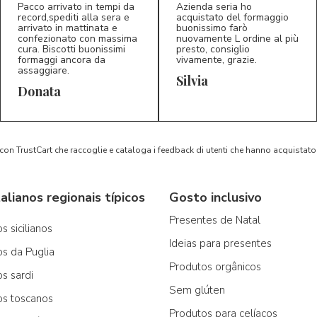
Pacco arrivato in tempi da
Azienda seria ho
record,spediti alla sera e
acquistato del formaggio
arrivato in mattinata e
buonissimo farò
confezionato con massima
nuovamente L ordine al più
cura. Biscotti buonissimi
presto, consiglio
formaggi ancora da
vivamente, grazie.
assaggiare.
Silvia
5/5
5/5
D*
S*
Donata
 con TrustCart che raccoglie e cataloga i feedback di utenti che hanno acquista
alianos regionais típicos
Gosto inclusivo
Presentes de Natal
s sicilianos
Ideias para presentes
os da Puglia
Produtos orgânicos
os sardi
Sem glúten
os toscanos
Produtos para celíacos