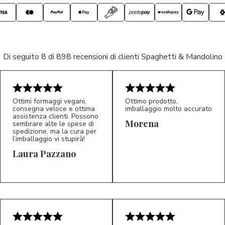
Di seguito 8 di 898 recensioni di clienti Spaghetti & Mandolino
Ottimi formaggi vegani,
Ottimo prodotto,
consegna veloce e ottima
imballaggio molto accurato
assistenza clienti. Possono
Morena
sembrare alte le spese di
spedizione, ma la cura per
l’imballaggio vi stupirà!
Laura Pazzano
5/5
5/5
LP
M*