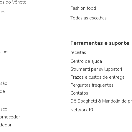
cos do Vêneto
Fashion food
ões
Todas as escolhas
Ferramentas e suporte
uipe
receitas
Centro de ajuda
Strumenti per sviluppatori
Prazos e custos de entrega
ssão
Perguntas frequentes
ade
Contatos
Dê Spaghetti & Mandolin de p
osco
Network
fornecedor
ndedor