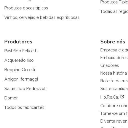
Produtos Típi
Produtos doces típicos
Todas as regi
Vinhos, cervejas e bebidas espirituosas
Produtores
Sobre nós
Empresa e eq
Pastificio Felicetti
Embaixadores
Acquerello riso
Criadores
Beppino Occelli
Nossa história
Arrigoni formaggi
Roteiro da mi
Salumificio Pedrazzoli
Sustentabilid
Ho.Re.Ca.
Domori
Colabore con
Todos os fabricantes
Torne-se um 
Diventa reve