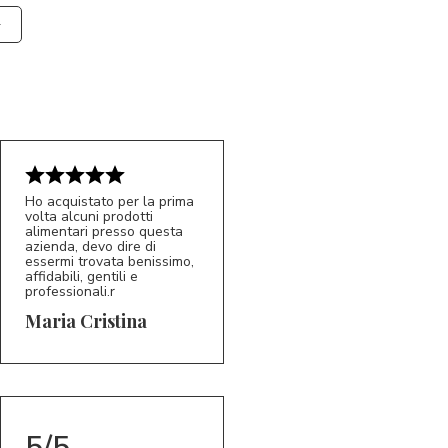
Ho acquistato per la prima
volta alcuni prodotti
alimentari presso questa
azienda, devo dire di
essermi trovata benissimo,
affidabili, gentili e
professionali.r
5/5
MC
Maria Cristina
5/5