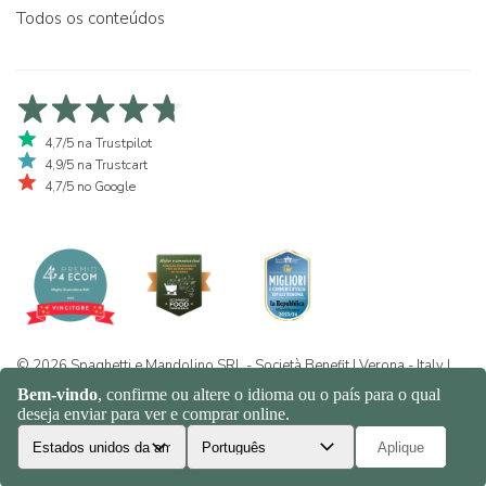
Todos os conteúdos
4,7/5 na Trustpilot
4,9/5 na Trustcart
4,7/5 no Google
© 2026 Spaghetti e Mandolino SRL - Società Benefit | Verona - Italy |
+39 351 865 9444 | P.I. IT04913730232 | Certificazione BIO: IT-BIO-
016.380-0110744.2026.001 | REA VR-455804 |
Política de
privacidade e cookies
|
Sitemap