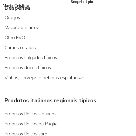
Scopri di più
Maria Cristina
Despensa
Queijos
Macarrão e arroz
Óleo EVO
Carnes curadas
Produtos salgados típicos
Produtos doces típicos
Vinhos, cervejas e bebidas espirituosas
Produtos italianos regionais típicos
Produtos típicos sicilianos
Produtos típicos da Puglia
Produtos típicos sardi