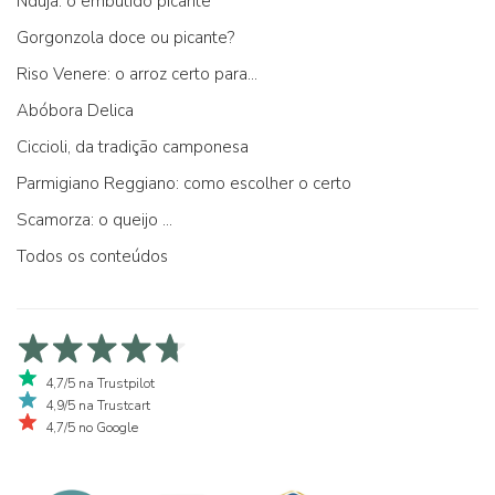
Nduja: o embutido picante
Gorgonzola doce ou picante?
Riso Venere: o arroz certo para...
Abóbora Delica
Ciccioli, da tradição camponesa
Parmigiano Reggiano: como escolher o certo
Scamorza: o queijo ...
Todos os conteúdos
4,7/5 na Trustpilot
4,9/5 na Trustcart
4,7/5 no Google