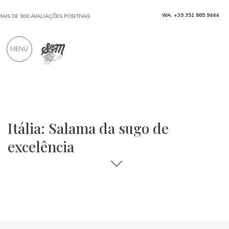
WA: +39 351 865 9444
MAIS DE 900 AVALIAÇÕES POSITIVAS
MENU
Regiões
Itália
Carnes curadas
Itália: Salama da sugo de
excelência