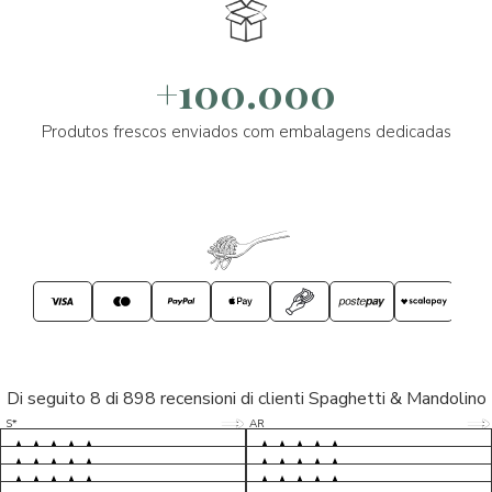
+100.000
Produtos frescos enviados com embalagens dedicadas
Di seguito 8 di 898 recensioni di clienti Spaghetti & Mandolino
5/5
5/5
S*
AR
5/5
5/5
LP
D*
5/5
5/5
M*
S*
5/5
Tutto ok. Consegna celere , pacco
esperienza sicuramente positiva,
MC
perfetto, formaggio arrivato in
prodotti d'eccellenza e buon