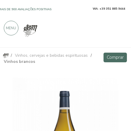
WA: +39 351 865 9444
MAIS DE 900 AVALIAÇÕES POSITIVAS
MENU
/
Vinhos, cervejas e bebidas espirituosas
/
Goldmuskateller Sudtirol Doc - Klaus Lentsch
VIP
Comprar
Comprar
Vinhos brancos