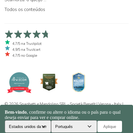
Todos os conteúdos
4,7/5 na Trustpilot
4,9/5 na Trustcart
4,7/5 no Google
© 2026 Spaghetti e Mandolino SRL - Società Benefit | Verona - Italy |
+39 351 865 9444 | P.I. IT04913730232 | Certificazione BIO: IT-BIO-
016.380-0110744.2026.001 | REA VR-455804 |
Política de
privacidade e cookies
|
Sitemap