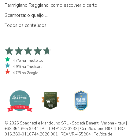
Parmigiano Reggiano: como escolher o certo
Scamorza: o queijo ...
Todos os conteúdos
4,7/5 na Trustpilot
4,9/5 na Trustcart
4,7/5 no Google
© 2026 Spaghetti e Mandolino SRL - Società Benefit | Verona - Italy |
+39 351 865 9444 | P.I. IT04913730232 | Certificazione BIO: IT-BIO-
016.380-0110744.2026.001 | REA VR-455804 |
Política de