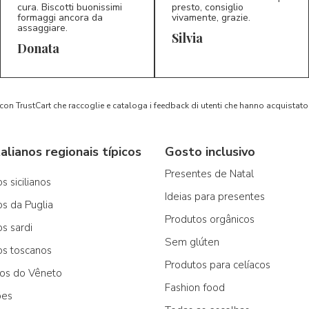
cura. Biscotti buonissimi
presto, consiglio
formaggi ancora da
vivamente, grazie.
assaggiare.
Silvia
5/5
5/5
D*
S*
Donata
 con TrustCart che raccoglie e cataloga i feedback di utenti che hanno acquista
alianos regionais típicos
Gosto inclusivo
Presentes de Natal
s sicilianos
Ideias para presentes
os da Puglia
Produtos orgânicos
os sardi
Sem glúten
os toscanos
Produtos para celíacos
cos do Vêneto
Fashion food
ões