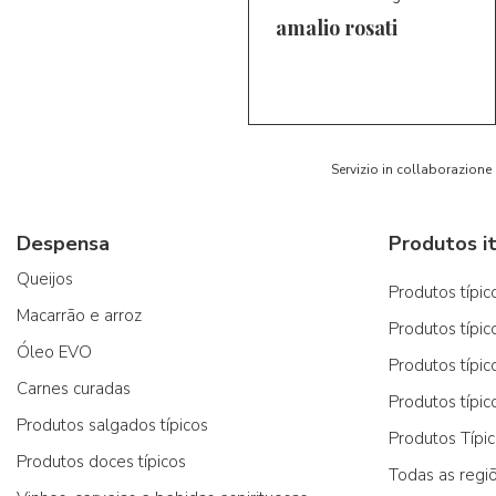
amalio rosati
5/5
AR
Servizio in collaborazione
Despensa
Produtos it
Queijos
Produtos típico
Macarrão e arroz
Produtos típic
Óleo EVO
Produtos típic
Carnes curadas
Produtos típic
Produtos salgados típicos
Produtos Típi
Produtos doces típicos
Todas as regi