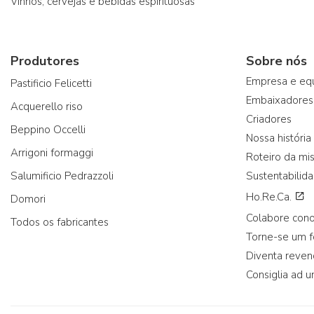
Vinhos, cervejas e bebidas espirituosas
Produtores
Sobre nós
Empresa e eq
Pastificio Felicetti
Embaixadores
Acquerello riso
Criadores
Beppino Occelli
Nossa história
Arrigoni formaggi
Roteiro da mi
Salumificio Pedrazzoli
Sustentabilid
Ho.Re.Ca.
Domori
Colabore con
Todos os fabricantes
Torne-se um 
Diventa reve
Consiglia ad u