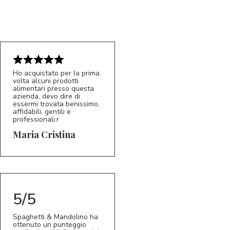
Ho acquistato per la prima
volta alcuni prodotti
alimentari presso questa
azienda, devo dire di
essermi trovata benissimo,
affidabili, gentili e
professionali.r
5/5
MC
Maria Cristina
5/5
Spaghetti & Mandolino ha
ottenuto un punteggio