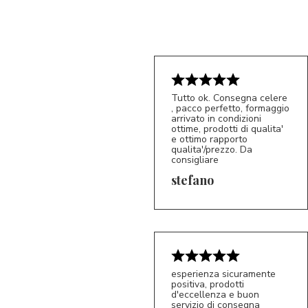
Tutto ok. Consegna celere
, pacco perfetto, formaggio
arrivato in condizioni
ottime, prodotti di qualita'
e ottimo rapporto
qualita'/prezzo. Da
consigliare
5/5
S*
stefano
esperienza sicuramente
positiva, prodotti
d'eccellenza e buon
servizio di consegna