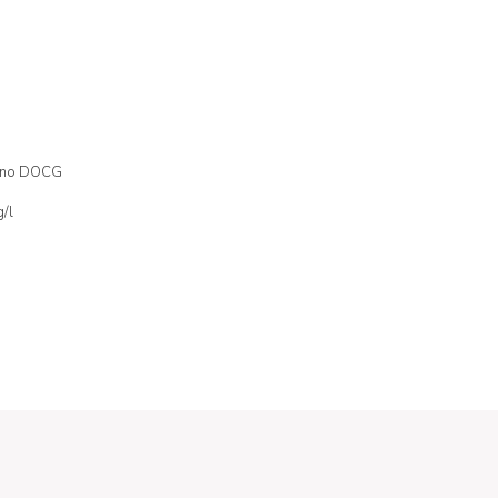
cino DOCG
g/l