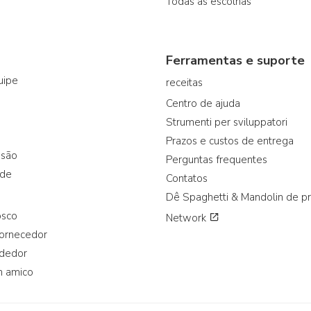
Todas as escolhas
Ferramentas e suporte
uipe
receitas
Centro de ajuda
Strumenti per sviluppatori
Prazos e custos de entrega
ssão
Perguntas frequentes
ade
Contatos
Dê Spaghetti & Mandolin de p
osco
Network
fornecedor
ndedor
n amico