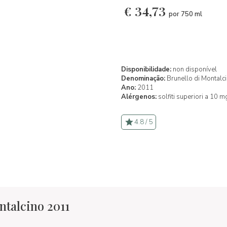
€
34,73
por 750 ml
Disponibilidade:
non disponível
Denominação:
Brunello di Montal
Ano:
2011
Alérgenos:
solfiti superiori a 10 m
4.8 / 5
ntalcino 2011