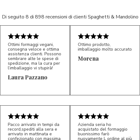
Di seguito 8 di 898 recensioni di clienti Spaghetti & Mandolino
Ottimi formaggi vegani,
Ottimo prodotto,
consegna veloce e ottima
imballaggio molto accurato
assistenza clienti. Possono
Morena
sembrare alte le spese di
spedizione, ma la cura per
l’imballaggio vi stupirà!
Laura Pazzano
5/5
5/5
LP
M*
Pacco arrivato in tempi da
Azienda seria ho
record,spediti alla sera e
acquistato del formaggio
arrivato in mattinata e
buonissimo farò
confezionato con massima
nuovamente L ordine al più