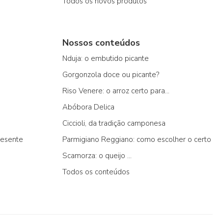
Todos os novos produtos
Nossos conteúdos
Nduja: o embutido picante
Gorgonzola doce ou picante?
Riso Venere: o arroz certo para...
Abóbora Delica
Ciccioli, da tradição camponesa
resente
Parmigiano Reggiano: como escolher o certo
Scamorza: o queijo ...
Todos os conteúdos