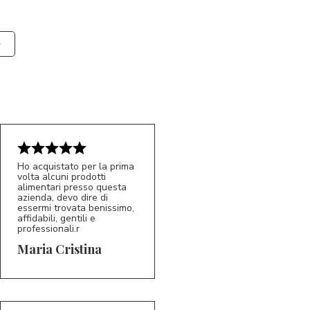
Ho acquistato per la prima
volta alcuni prodotti
alimentari presso questa
azienda, devo dire di
essermi trovata benissimo,
affidabili, gentili e
professionali.r
5/5
MC
Maria Cristina