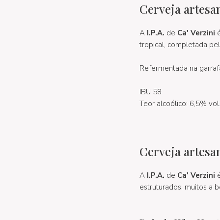
Cerveja artesan
A
I.P.A.
de
Ca' Verzini
é
tropical, completada pe
Refermentada na garrafa
IBU 58
Teor alcoólico: 6,5% vol
Cerveja artesan
A
I.P.A.
de
Ca' Verzini
é
estruturados: muitos a 