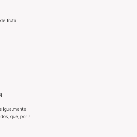
de fruta
a
s igualmente
dos, que, por s