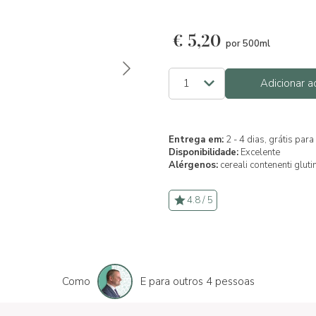
€
5,20
por 500ml
Adicionar a
Entrega em:
2 - 4 dias, grátis pa
Disponibilidade:
Excelente
Alérgenos:
cereali contenenti gluti
4.8 / 5
Como
E para outros 4 pessoas