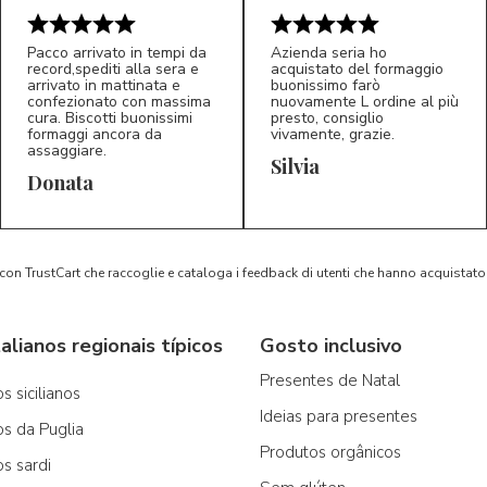
Pacco arrivato in tempi da
Azienda seria ho
record,spediti alla sera e
acquistato del formaggio
arrivato in mattinata e
buonissimo farò
confezionato con massima
nuovamente L ordine al più
cura. Biscotti buonissimi
presto, consiglio
formaggi ancora da
vivamente, grazie.
assaggiare.
Silvia
5/5
5/5
D*
S*
Donata
 con TrustCart che raccoglie e cataloga i feedback di utenti che hanno acquista
alianos regionais típicos
Gosto inclusivo
Presentes de Natal
s sicilianos
Ideias para presentes
os da Puglia
Produtos orgânicos
os sardi