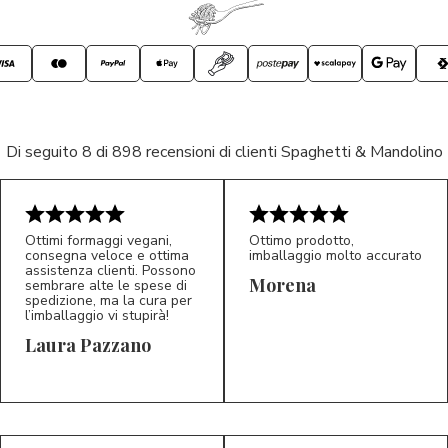
Di seguito 8 di 898 recensioni di clienti Spaghetti & Mandolino
Ottimi formaggi vegani,
Ottimo prodotto,
consegna veloce e ottima
imballaggio molto accurato
assistenza clienti. Possono
Morena
sembrare alte le spese di
spedizione, ma la cura per
l’imballaggio vi stupirà!
Laura Pazzano
5/5
5/5
LP
M*