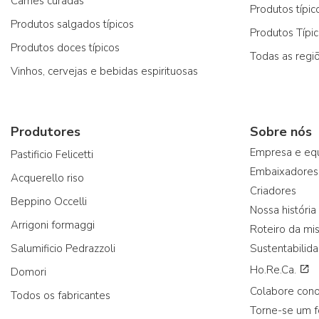
Carnes curadas
Produtos típic
Produtos salgados típicos
Produtos Típi
Produtos doces típicos
Todas as regi
Vinhos, cervejas e bebidas espirituosas
Produtores
Sobre nós
Empresa e eq
Pastificio Felicetti
Embaixadores
Acquerello riso
Criadores
Beppino Occelli
Nossa história
Arrigoni formaggi
Roteiro da mi
Salumificio Pedrazzoli
Sustentabilid
Ho.Re.Ca.
Domori
Colabore con
Todos os fabricantes
Torne-se um 