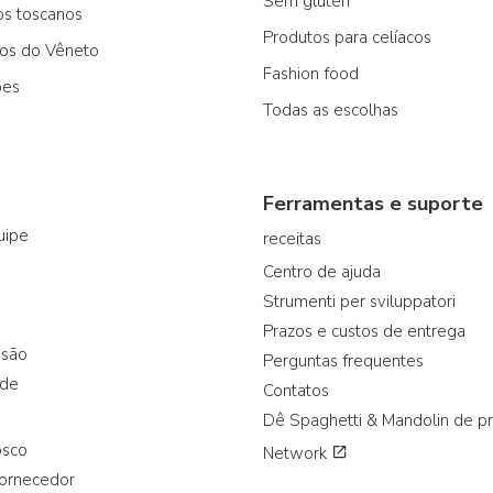
Sem glúten
os toscanos
Produtos para celíacos
cos do Vêneto
Fashion food
ões
Todas as escolhas
Ferramentas e suporte
uipe
receitas
Centro de ajuda
Strumenti per sviluppatori
Prazos e custos de entrega
ssão
Perguntas frequentes
ade
Contatos
Dê Spaghetti & Mandolin de p
osco
Network
fornecedor