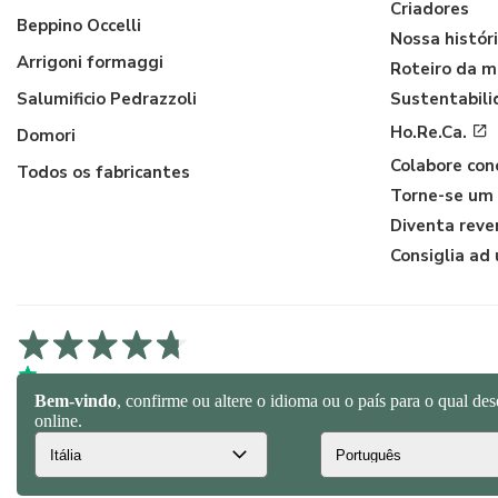
Criadores
Beppino Occelli
Nossa histór
Arrigoni formaggi
Roteiro da m
Salumificio Pedrazzoli
Sustentabil
Ho.Re.Ca.
Domori
Colabore con
Todos os fabricantes
Torne-se um
Diventa rev
Consiglia ad
4,7/5 na Trustpilot
4,9/5 na Trustcart
4,7/5 no Google
© 2026 Spaghetti e Mandolino SRL - Società Benefit | Verona - Ital
0110744.2026.001 | REA VR-455804 |
Política de privacidade e coo