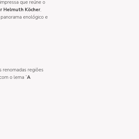
 impressa que reúne o
r Helmuth Köcher
,
o panorama enológico e
is renomadas regiões
 com o lema “
A