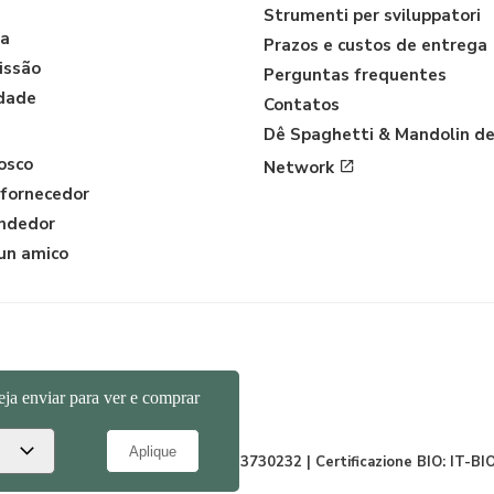
Strumenti per sviluppatori
ia
Prazos e custos de entrega
issão
Perguntas frequentes
idade
Contatos
Dê Spaghetti & Mandolin de
osco
Network
 fornecedor
endedor
 un amico
y | +39 351 865 9444 | P.I. IT04913730232 | Certificazione BIO: IT-BI
kies
|
Sitemap