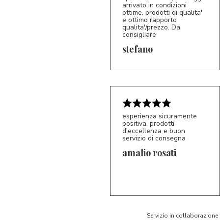
arrivato in condizioni
ottime, prodotti di qualita'
e ottimo rapporto
qualita'/prezzo. Da
consigliare
5/5
S*
stefano
esperienza sicuramente
positiva, prodotti
d'eccellenza e buon
servizio di consegna
amalio rosati
5/5
AR
Servizio in collaborazione