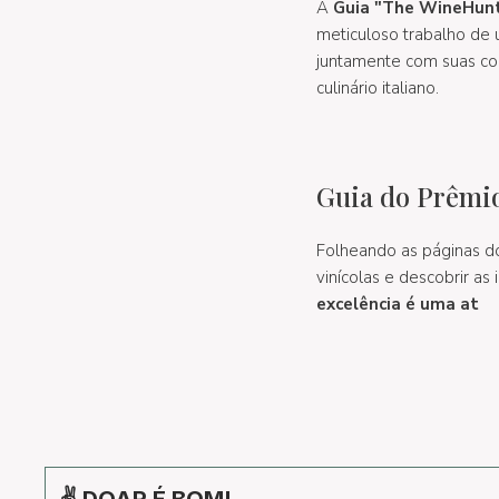
A
Guia "The WineHunte
meticuloso trabalho de
juntamente com suas co
culinário italiano.
Guia do Prêmio
Folheando as páginas d
vinícolas e descobrir as
excelência é uma at
✌ DOAR É BOM!