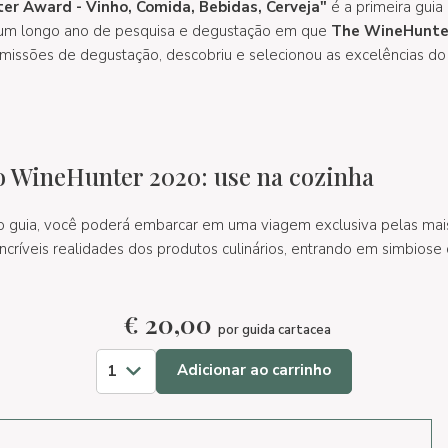
r Award - Vinho, Comida, Bebidas, Cerveja"
é a primeira guia
 um longo ano de pesquisa e degustação em que
The WineHunte
missões de degustação, descobriu e selecionou as excelências d
 WineHunter 2020: use na cozinha
o guia, você poderá embarcar em uma viagem exclusiva pelas ma
 incríveis realidades dos produtos culinários, entrando em simbiose
€
20,00
por guida cartacea
Adicionar ao carrinho