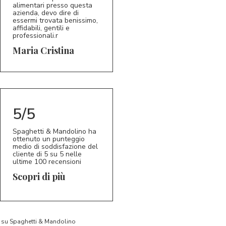
alimentari presso questa
azienda, devo dire di
essermi trovata benissimo,
affidabili, gentili e
professionali.r
5/5
MC
Maria Cristina
5/5
Spaghetti & Mandolino ha
ottenuto un punteggio
medio di soddisfazione del
cliente di 5 su 5 nelle
ultime 100 recensioni
Scopri di più
to su Spaghetti & Mandolino