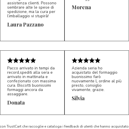
assistenza clienti. Possono
Morena
sembrare alte le spese di
spedizione, ma la cura per
l’imballaggio vi stupirà!
Laura Pazzano
5/5
5/5
LP
M*
Pacco arrivato in tempi da
Azienda seria ho
record,spediti alla sera e
acquistato del formaggio
arrivato in mattinata e
buonissimo farò
confezionato con massima
nuovamente L ordine al più
cura. Biscotti buonissimi
presto, consiglio
formaggi ancora da
vivamente, grazie.
assaggiare.
Silvia
5/5
5/5
D*
S*
Donata
 con TrustCart che raccoglie e cataloga i feedback di utenti che hanno acquista