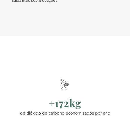
Saiba mais sobre doações
+172kg
de dióxido de carbono economizados por ano