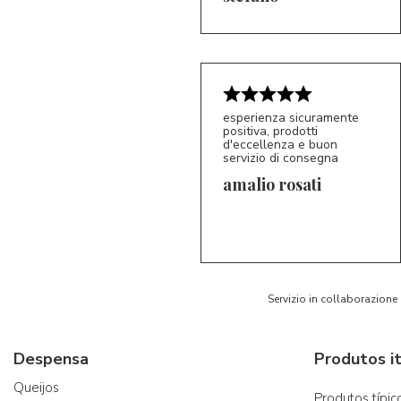
esperienza sicuramente
positiva, prodotti
d'eccellenza e buon
servizio di consegna
amalio rosati
5/5
AR
Servizio in collaborazione
Despensa
Produtos it
Queijos
Produtos típico