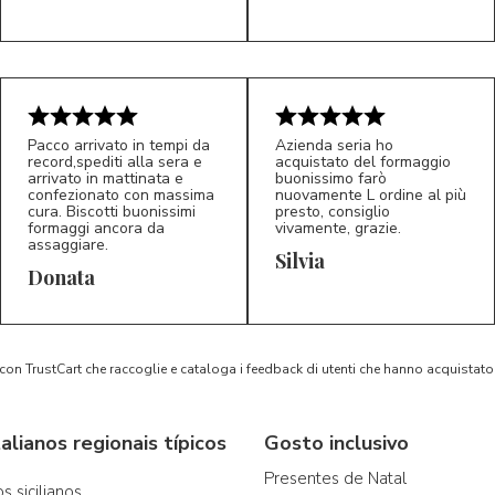
Pacco arrivato in tempi da
Azienda seria ho
record,spediti alla sera e
acquistato del formaggio
arrivato in mattinata e
buonissimo farò
confezionato con massima
nuovamente L ordine al più
cura. Biscotti buonissimi
presto, consiglio
formaggi ancora da
vivamente, grazie.
assaggiare.
Silvia
5/5
5/5
D*
S*
Donata
 con TrustCart che raccoglie e cataloga i feedback di utenti che hanno acquista
alianos regionais típicos
Gosto inclusivo
Presentes de Natal
s sicilianos