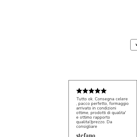
Tutto ok. Consegna celere
, pacco perfetto, formaggio
arrivato in condizioni
ottime, prodotti di qualita'
e ottimo rapporto
qualita'/prezzo. Da
consigliare
5/5
S*
stefano