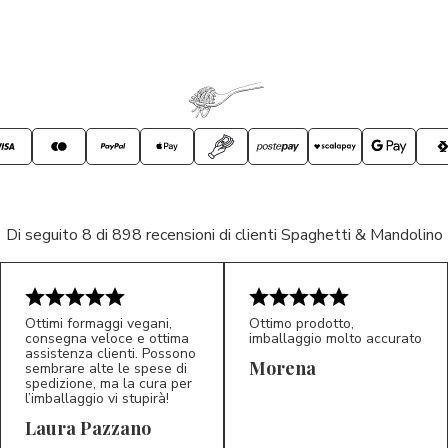
Di seguito 8 di 898 recensioni di clienti Spaghetti & Mandolino
Ottimi formaggi vegani,
Ottimo prodotto,
consegna veloce e ottima
imballaggio molto accurato
assistenza clienti. Possono
Morena
sembrare alte le spese di
spedizione, ma la cura per
l’imballaggio vi stupirà!
Laura Pazzano
5/5
5/5
LP
M*