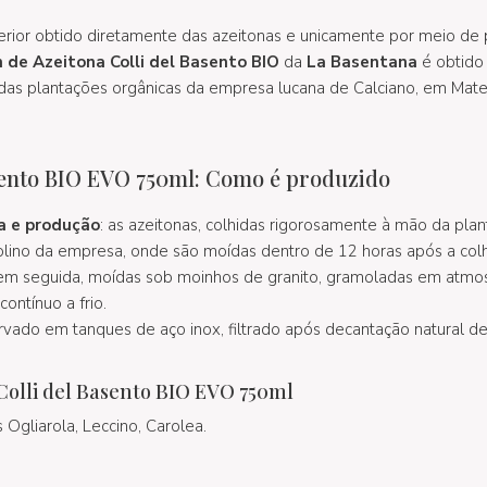
erior obtido diretamente das azeitonas e unicamente por meio de
 de Azeitona Colli del Basento BIO
da
La Basentana
é obtido
das plantações orgânicas da empresa lucana de Calciano, em Mate
asento BIO EVO 750ml: Como é produzido
a e produção
: as azeitonas, colhidas rigorosamente à mão da pla
olino da empresa, onde são moídas dentro de 12 horas após a colh
 em seguida, moídas sob moinhos de granito, gramoladas em atmos
ontínuo a frio.
rvado em tanques de aço inox, filtrado após decantação natural de
Colli del Basento BIO EVO 750ml
 Ogliarola, Leccino, Carolea.