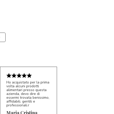
Ho acquistato per la prima
volta alcuni prodotti
alimentari presso questa
azienda, devo dire di
essermi trovata benissimo,
affidabili, gentili e
professionali.r
5/5
MC
Maria Cristina