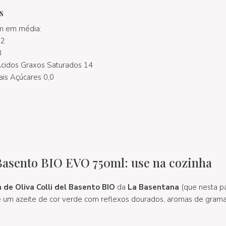
s
m em média:
22
8
Ácidos Graxos Saturados 14
ais Açúcares 0,0
 Basento BIO EVO 750ml: use na cozinha
 de Oliva Colli del Basento BIO
da
La Basentana
(que nesta p
é um azeite de cor verde com reflexos dourados, aromas de grama