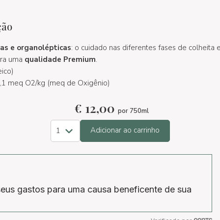
ção
cas e organolépticas
: o cuidado nas diferentes fases de colheita
tra uma
qualidade Premium
.
eico)
,1 meq O2/kg (meq de Oxigênio)
€
12,00
por 750ml
Adicionar ao carrinho
eus gastos para uma causa beneficente de sua