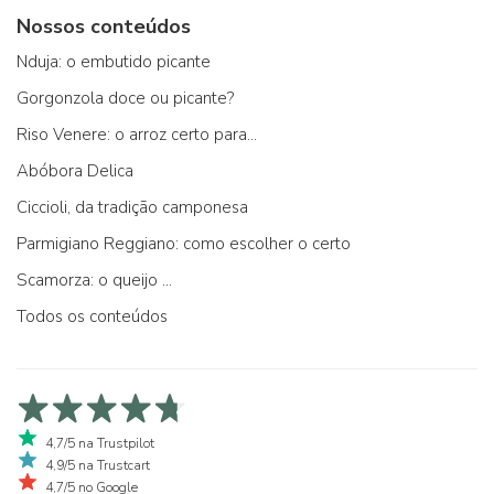
Nossos conteúdos
Nduja: o embutido picante
Gorgonzola doce ou picante?
Riso Venere: o arroz certo para...
Abóbora Delica
Ciccioli, da tradição camponesa
Parmigiano Reggiano: como escolher o certo
Scamorza: o queijo ...
Todos os conteúdos
4,7/5 na Trustpilot
4,9/5 na Trustcart
4,7/5 no Google