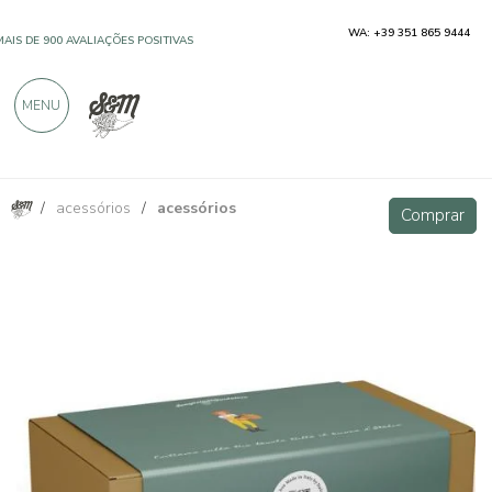
WA: +39 351 865 9444
MAIS DE 900 AVALIAÇÕES POSITIVAS
MENU
/
acessórios
/
acessórios
Caixa de presente caixa de presente
Comprar
Comprar