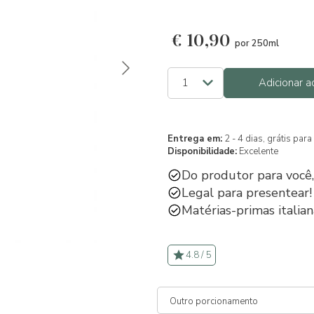
€
10,90
por 250ml
Adicionar a
Entrega em:
2 - 4 dias, grátis pa
Disponibilidade:
Excelente
Do produtor para você,
Legal para presentear!
Matérias-primas italian
4.8 / 5