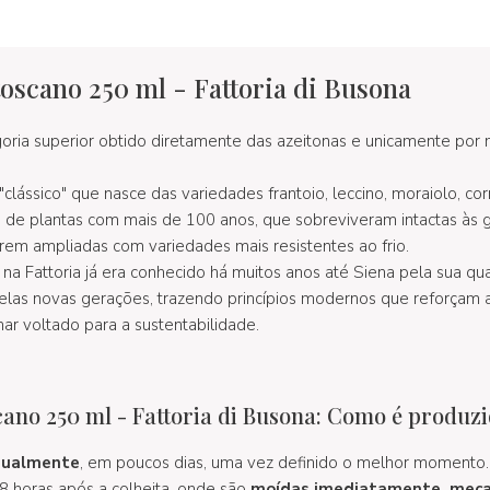
oscano 250 ml - Fattoria di Busona
goria superior obtido diretamente das azeitonas e unicamente por
lássico" que nasce das variedades frantoio, leccino, moraiolo, co
 de plantas com mais de 100 anos, que sobreviveram intactas às
rem ampliadas com variedades mais resistentes ao frio.
na Fattoria já era conhecido há muitos anos até Siena pela sua qua
 pelas novas gerações, trazendo princípios modernos que reforçam 
lhar voltado para a sustentabilidade.
ano 250 ml - Fattoria di Busona: Como é produz
anualmente
, em poucos dias, uma vez definido o melhor momento.
8 horas após a colheita, onde são
moídas imediatamente, mec