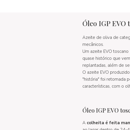
Óleo IGP EVO t
Azeite de oliva de cate
mecânicos.
Um azeite EVO toscano "c
quase histórico que vem
replantadas, além de se
O azeite EVO produzido 
"história" foi retomada
características, com o o
Óleo IGP EVO tosc
A
colheita é feita m
ao lagar dentro de 24-4