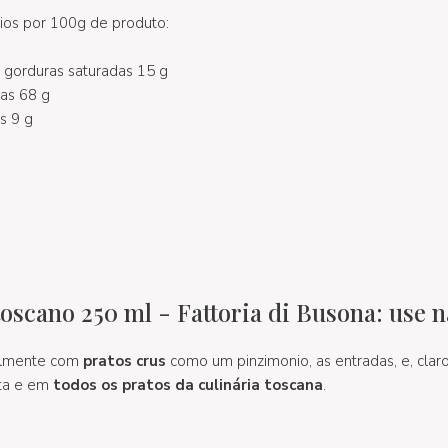
dios por 100g de produto:
 gorduras saturadas 15 g
as 68 g
s 9 g
oscano 250 ml - Fattoria di Busona: use 
almente com
pratos crus
como um pinzimonio, as entradas, e, claro
nta e em
todos os pratos da culinária toscana
.