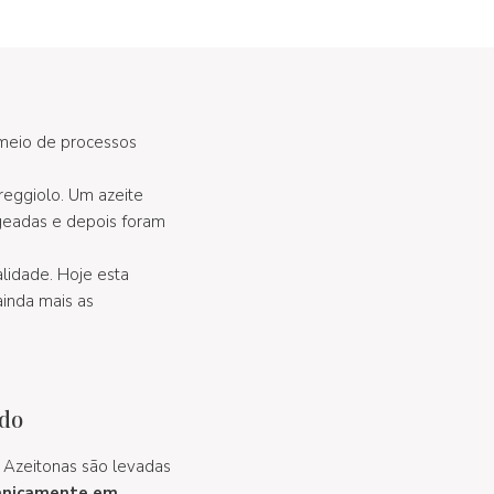
 meio de processos
rreggiolo. Um azeite
 geadas e depois foram
lidade. Hoje esta
ainda mais as
ido
 Azeitonas são levadas
anicamente em