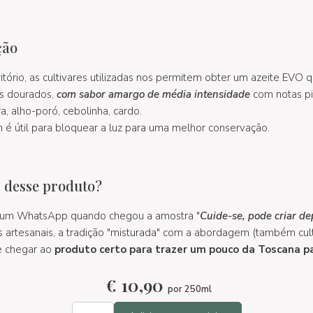
ção
rritório, as cultivares utilizadas nos permitem obter um azeite EVO
os dourados,
com sabor amargo de média intensidade
com notas pi
, alho-poró, cebolinha, cardo.
é útil para bloquear a luz para uma melhor conservação.
 desse produto?
 um WhatsApp quando chegou a amostra "
Cuide-se, pode criar d
artesanais, a tradição "misturada" com a abordagem (também cult
e chegar ao
produto certo para trazer um pouco da Toscana pa
€
10,90
por 250ml