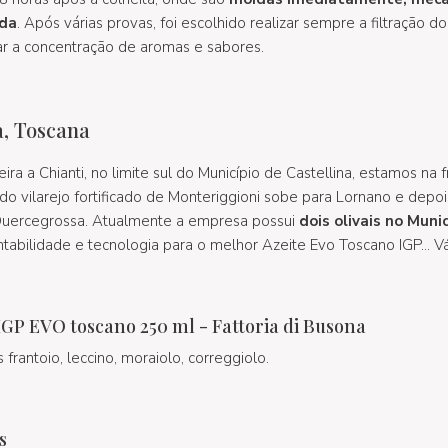
ada
. Após várias provas, foi escolhido realizar sempre a filtração d
r a concentração de aromas e sabores.
a, Toscana
ira a Chianti, no limite sul do Município de Castellina, estamos na f
do vilarejo fortificado de Monteriggioni sobe para Lornano e depois
Quercegrossa. Atualmente a empresa possui
dois olivais no Munic
entabilidade e tecnologia para o melhor Azeite Evo Toscano IGP... V
IGP EVO toscano 250 ml - Fattoria di Busona
frantoio, leccino, moraiolo, correggiolo.
s