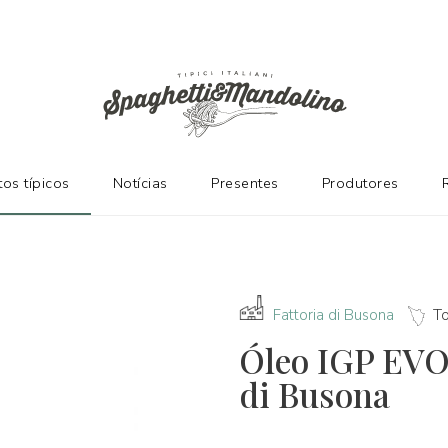
ES
os típicos
Notícias
Presentes
Produtores
Fattoria di Busona
T
Óleo IGP EVO 
di Busona