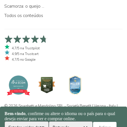
Scamorza: o queijo ...
Todos os conteúdos
4,7/5 na Trustpilot
4,9/5 na Trustcart
4,7/5 no Google
© 2026 Spaghetti e Mandolino SRL - Società Benefit | Verona - Italy |
+39 351 865 9444 | P.I. IT04913730232 | Certificazione BIO: IT-BIO-
016.380-0110744.2026.001 | REA VR-455804 |
Política de
privacidade e cookies
|
Sitemap