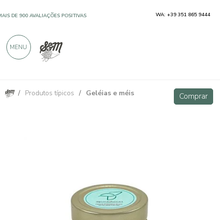
WA: +39 351 865 9444
MAIS DE 900 AVALIAÇÕES POSITIVAS
MENU
/
Produtos típicos
/
Geléias e méis
Geléia extra de limão e gengibre
Comprar
Comprar