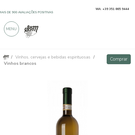
WA: +39 351 865 9444
MAIS DE 900 AVALIAÇÕES POSITIVAS
MENU
/
Vinhos, cervejas e bebidas espirituosas
/
Roero Arneis DOCG Magnum - Cravanzola
Comprar
Comprar
Vinhos brancos