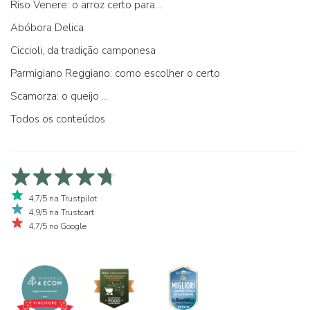
Riso Venere: o arroz certo para...
Abóbora Delica
Ciccioli, da tradição camponesa
Parmigiano Reggiano: como escolher o certo
Scamorza: o queijo ...
Todos os conteúdos
4,7/5 na Trustpilot
4,9/5 na Trustcart
4,7/5 no Google