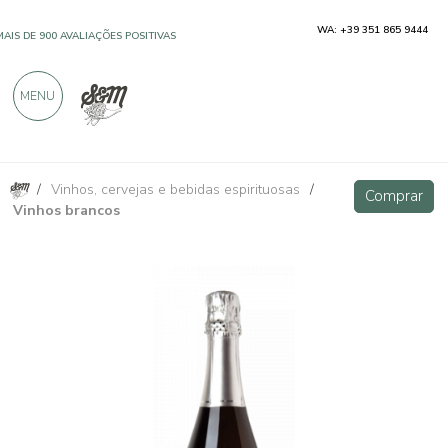
WA: +39 351 865 9444
MAIS DE 900 AVALIAÇÕES POSITIVAS
MENU
/
Vinhos, cervejas e bebidas espirituosas
/
Samblage Spumante Cuvee Brut - Cravanzola
Comprar
Comprar
Vinhos brancos