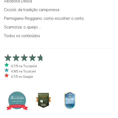
Abóbora Delica
Ciccioli, da tradição camponesa
Parmigiano Reggiano: como escolher o certo
Scamorza: o queijo ...
Todos os conteúdos
4,7/5 na Trustpilot
4,9/5 na Trustcart
4,7/5 no Google