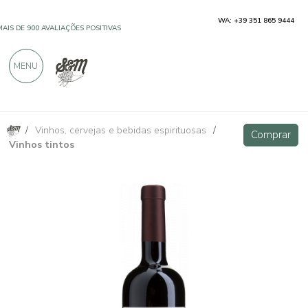
WA: +39 351 865 9444
MAIS DE 900 AVALIAÇÕES POSITIVAS
MENU
/
Vinhos, cervejas e bebidas espirituosas
/
Cabernet Franc Friuli DOC - Villa Vitas
Comprar
Comprar
Vinhos tintos