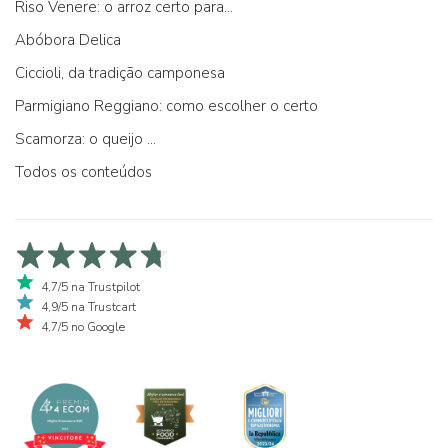
Riso Venere: o arroz certo para...
Abóbora Delica
Ciccioli, da tradição camponesa
Parmigiano Reggiano: como escolher o certo
Scamorza: o queijo ...
Todos os conteúdos
4,7/5 na Trustpilot
4,9/5 na Trustcart
4,7/5 no Google