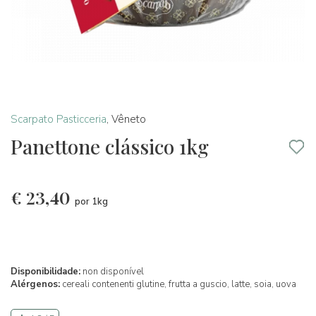
Scarpato Pasticceria
,
Vêneto
Panettone clássico 1kg
€
23,40
por 1kg
Disponibilidade:
non disponível
Alérgenos:
cereali contenenti glutine,
frutta a guscio,
latte,
soia,
uova