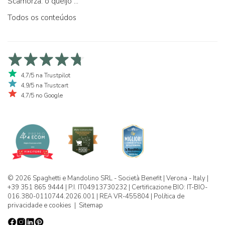
Scamorza: o queijo ...
Todos os conteúdos
4,7/5 na Trustpilot
4,9/5 na Trustcart
4,7/5 no Google
© 2026 Spaghetti e Mandolino SRL - Società Benefit | Verona - Italy |
+39 351 865 9444 | P.I. IT04913730232 | Certificazione BIO: IT-BIO-
016.380-0110744.2026.001 | REA VR-455804 |
Política de
privacidade e cookies
|
Sitemap