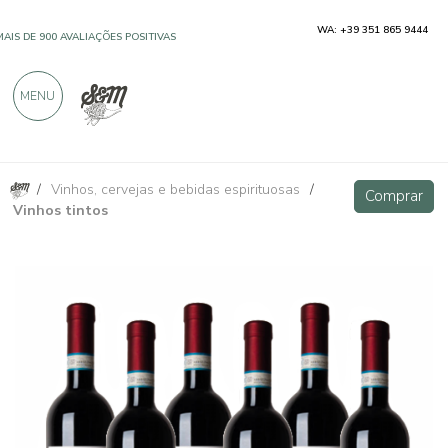
WA: +39 351 865 9444
MAIS DE 900 AVALIAÇÕES POSITIVAS
MENU
/
Vinhos, cervejas e bebidas espirituosas
/
Barbera d'Alba DOC - Cravanzola
Comprar
Comprar
Vinhos tintos