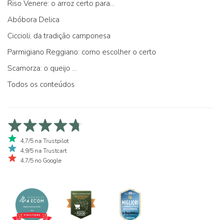
Riso Venere: o arroz certo para...
Abóbora Delica
Ciccioli, da tradição camponesa
Parmigiano Reggiano: como escolher o certo
Scamorza: o queijo ...
Todos os conteúdos
4,7/5 na Trustpilot
4,9/5 na Trustcart
4,7/5 no Google