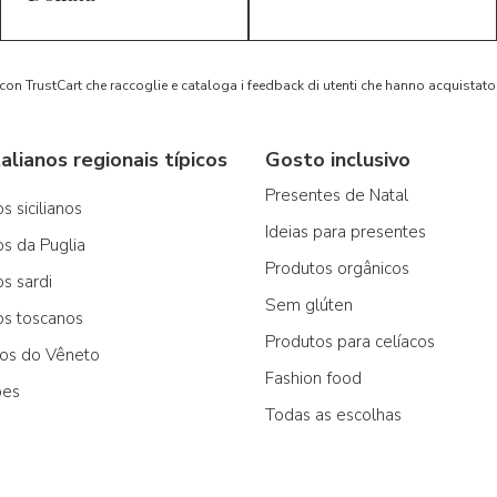
 con TrustCart che raccoglie e cataloga i feedback di utenti che hanno acquista
alianos regionais típicos
Gosto inclusivo
Presentes de Natal
s sicilianos
Ideias para presentes
os da Puglia
Produtos orgânicos
os sardi
Sem glúten
os toscanos
Produtos para celíacos
cos do Vêneto
Fashion food
ões
Todas as escolhas