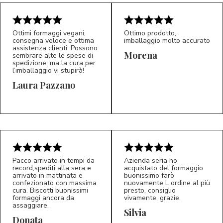
Ottimi formaggi vegani,
Ottimo prodotto,
consegna veloce e ottima
imballaggio molto accurato
assistenza clienti. Possono
Morena
sembrare alte le spese di
spedizione, ma la cura per
l’imballaggio vi stupirà!
Laura Pazzano
5/5
5/5
LP
M*
Pacco arrivato in tempi da
Azienda seria ho
record,spediti alla sera e
acquistato del formaggio
arrivato in mattinata e
buonissimo farò
confezionato con massima
nuovamente L ordine al più
cura. Biscotti buonissimi
presto, consiglio
formaggi ancora da
vivamente, grazie.
assaggiare.
Silvia
5/5
5/5
D*
S*
Donata