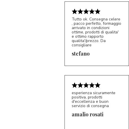
Tutto ok. Consegna celere
, pacco perfetto, formaggio
arrivato in condizioni
ottime, prodotti di qualita'
e ottimo rapporto
qualita'/prezzo. Da
consigliare
5/5
S*
stefano
esperienza sicuramente
positiva, prodotti
d'eccellenza e buon
servizio di consegna
amalio rosati
5/5
AR