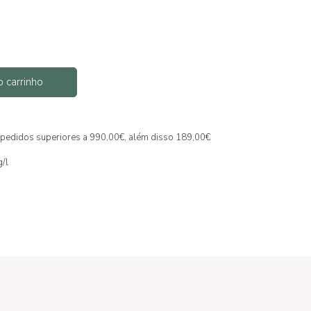
o carrinho
ra pedidos superiores a 990,00€, além disso 189,00€
g/l