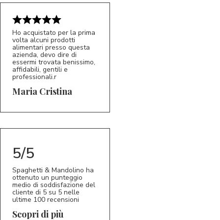
Ho acquistato per la prima
volta alcuni prodotti
alimentari presso questa
azienda, devo dire di
essermi trovata benissimo,
affidabili, gentili e
professionali.r
5/5
MC
Maria Cristina
5/5
Spaghetti & Mandolino ha
ottenuto un punteggio
medio di soddisfazione del
cliente di 5 su 5 nelle
ultime 100 recensioni
Scopri di più