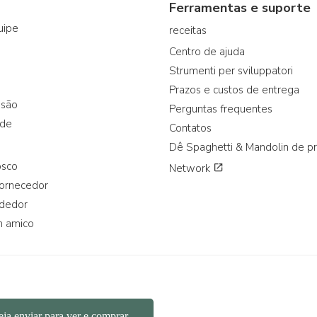
Ferramentas e suporte
uipe
receitas
Centro de ajuda
Strumenti per sviluppatori
Prazos e custos de entrega
ssão
Perguntas frequentes
ade
Contatos
Dê Spaghetti & Mandolin de p
osco
Network
fornecedor
ndedor
n amico