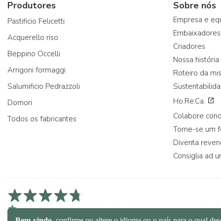
Produtores
Sobre nós
Empresa e eq
Pastificio Felicetti
Embaixadores
Acquerello riso
Criadores
Beppino Occelli
Nossa história
Arrigoni formaggi
Roteiro da mi
Salumificio Pedrazzoli
Sustentabilid
Ho.Re.Ca.
Domori
Colabore con
Todos os fabricantes
Torne-se um 
Diventa reve
Consiglia ad u
4,7/5 na Trustpilot
4,9/5 na Trustcart