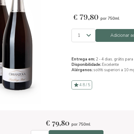
€
79,80
por 750ml
Adicionar a
Entrega em:
2 - 4 dias, grátis pa
Disponibilidade:
Excelente
Alérgenos:
solfiti superiori a 10 m
4.8 / 5
€
79,80
por 750ml