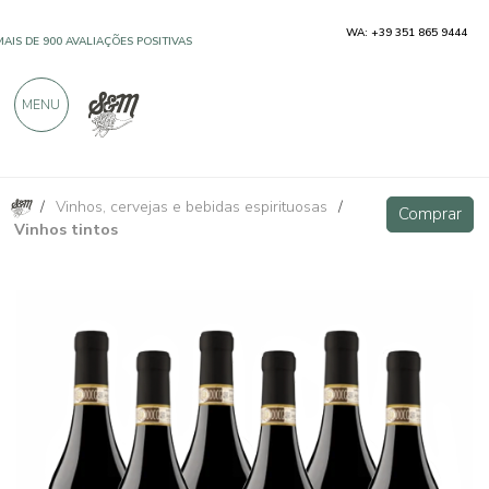
WA: +39 351 865 9444
MAIS DE 900 AVALIAÇÕES POSITIVAS
MENU
/
Vinhos, cervejas e bebidas espirituosas
/
Barolo DOCG - Alessandro Rivetto
Comprar
Comprar
Vinhos tintos