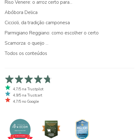
Riso Venere: o arroz certo para...
Abóbora Delica
Ciccioli, da tradição camponesa
Parmigiano Reggiano: como escolher o certo
Scamorza: o queijo ...
Todos os conteúdos
4,7/5 na Trustpilot
4,9/5 na Trustcart
4,7/5 no Google