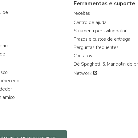
Ferramentas e suporte
uipe
receitas
Centro de ajuda
Strumenti per sviluppatori
Prazos e custos de entrega
ssão
Perguntas frequentes
ade
Contatos
Dê Spaghetti & Mandolin de p
osco
Network
fornecedor
ndedor
n amico