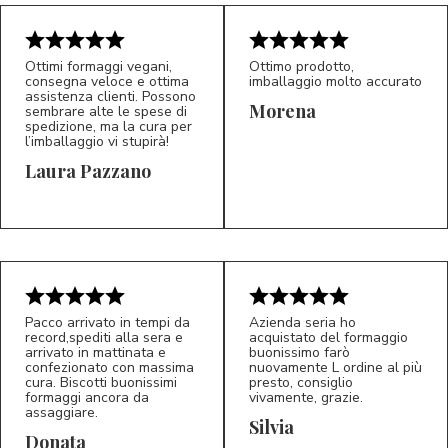
Ottimi formaggi vegani,
Ottimo prodotto,
consegna veloce e ottima
imballaggio molto accurato
assistenza clienti. Possono
Morena
sembrare alte le spese di
spedizione, ma la cura per
l’imballaggio vi stupirà!
Laura Pazzano
5/5
5/5
LP
M*
Pacco arrivato in tempi da
Azienda seria ho
record,spediti alla sera e
acquistato del formaggio
arrivato in mattinata e
buonissimo farò
confezionato con massima
nuovamente L ordine al più
cura. Biscotti buonissimi
presto, consiglio
formaggi ancora da
vivamente, grazie.
assaggiare.
Silvia
5/5
5/5
D*
S*
Donata