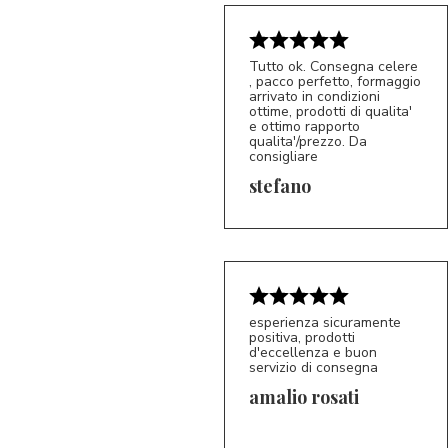
Tutto ok. Consegna celere
, pacco perfetto, formaggio
arrivato in condizioni
ottime, prodotti di qualita'
e ottimo rapporto
qualita'/prezzo. Da
consigliare
5/5
S*
stefano
esperienza sicuramente
positiva, prodotti
d'eccellenza e buon
servizio di consegna
amalio rosati
5/5
AR