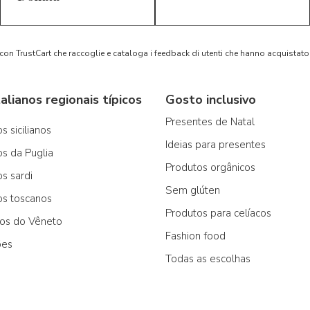
 con TrustCart che raccoglie e cataloga i feedback di utenti che hanno acquista
alianos regionais típicos
Gosto inclusivo
Presentes de Natal
s sicilianos
Ideias para presentes
os da Puglia
Produtos orgânicos
os sardi
Sem glúten
os toscanos
Produtos para celíacos
cos do Vêneto
Fashion food
ões
Todas as escolhas