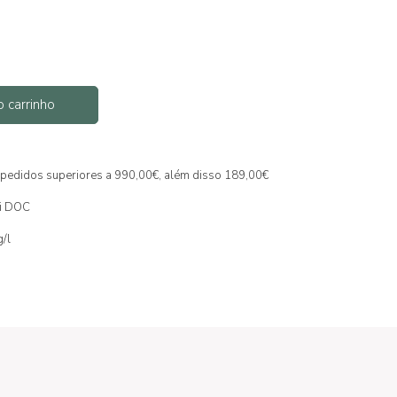
o carrinho
ra pedidos superiores a 990,00€, além disso 189,00€
ti DOC
g/l