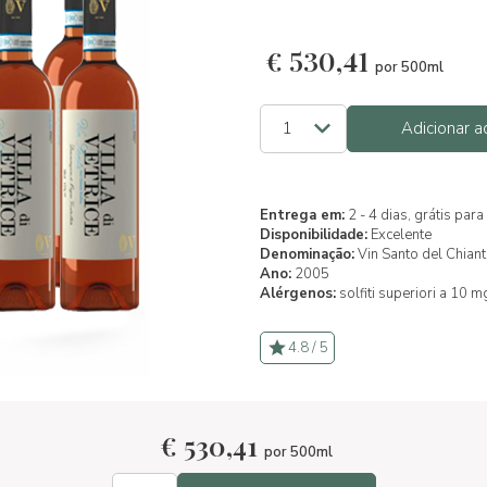
€
530,41
por 500ml
Adicionar a
Entrega em:
2 - 4 dias, grátis pa
Disponibilidade:
Excelente
Denominação:
Vin Santo del Chian
Ano:
2005
Alérgenos:
solfiti superiori a 10 m
4.8 / 5
€
530,41
por 500ml