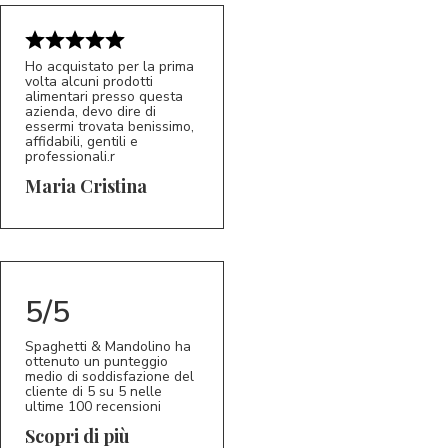
Ho acquistato per la prima
volta alcuni prodotti
alimentari presso questa
azienda, devo dire di
essermi trovata benissimo,
affidabili, gentili e
professionali.r
5/5
MC
Maria Cristina
5/5
Spaghetti & Mandolino ha
ottenuto un punteggio
medio di soddisfazione del
cliente di 5 su 5 nelle
ultime 100 recensioni
Scopri di più