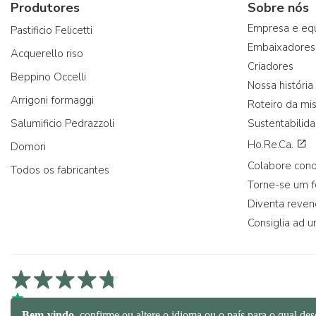
Produtores
Sobre nós
Empresa e eq
Pastificio Felicetti
Embaixadores
Acquerello riso
Criadores
Beppino Occelli
Nossa história
Arrigoni formaggi
Roteiro da mi
Salumificio Pedrazzoli
Sustentabilid
Ho.Re.Ca.
Domori
Colabore con
Todos os fabricantes
Torne-se um 
Diventa reve
Consiglia ad u
4,7/5 na Trustpilot
4,9/5 na Trustcart