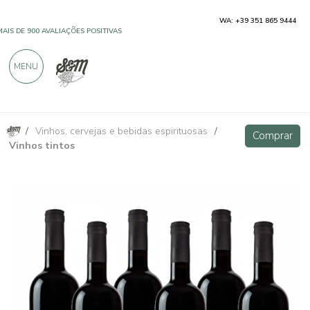
WA: +39 351 865 9444
MAIS DE 900 AVALIAÇÕES POSITIVAS
MENU
/
Vinhos, cervejas e bebidas espirituosas
/
Bottaccio Merlot Rosso Toscana IGT - 6 bottiglie - Il Poggiolo
Comprar
Comprar
Vinhos tintos