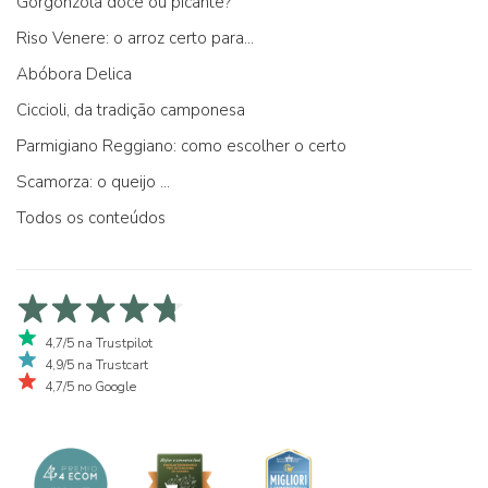
Gorgonzola doce ou picante?
Riso Venere: o arroz certo para...
Abóbora Delica
Ciccioli, da tradição camponesa
Parmigiano Reggiano: como escolher o certo
Scamorza: o queijo ...
Todos os conteúdos
4,7/5 na Trustpilot
4,9/5 na Trustcart
4,7/5 no Google