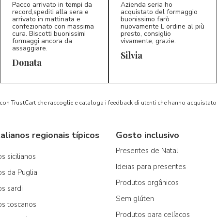
Pacco arrivato in tempi da
Azienda seria ho
record,spediti alla sera e
acquistato del formaggio
arrivato in mattinata e
buonissimo farò
confezionato con massima
nuovamente L ordine al più
cura. Biscotti buonissimi
presto, consiglio
formaggi ancora da
vivamente, grazie.
assaggiare.
Silvia
5/5
5/5
D*
S*
Donata
 con TrustCart che raccoglie e cataloga i feedback di utenti che hanno acquista
alianos regionais típicos
Gosto inclusivo
Presentes de Natal
s sicilianos
Ideias para presentes
os da Puglia
Produtos orgânicos
os sardi
Sem glúten
os toscanos
Produtos para celíacos