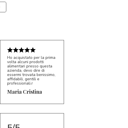
Ho acquistato per la prima
volta alcuni prodotti
alimentari presso questa
azienda, devo dire di
essermi trovata benissimo,
affidabili, gentili e
professionali.r
5/5
MC
Maria Cristina
5/5