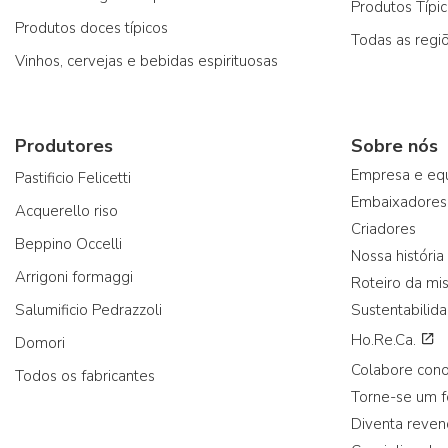
Produtos Típi
Produtos doces típicos
Todas as regi
Vinhos, cervejas e bebidas espirituosas
Produtores
Sobre nós
Empresa e eq
Pastificio Felicetti
Embaixadores
Acquerello riso
Criadores
Beppino Occelli
Nossa história
Arrigoni formaggi
Roteiro da mi
Salumificio Pedrazzoli
Sustentabilid
Ho.Re.Ca.
Domori
Colabore con
Todos os fabricantes
Torne-se um 
Diventa reve