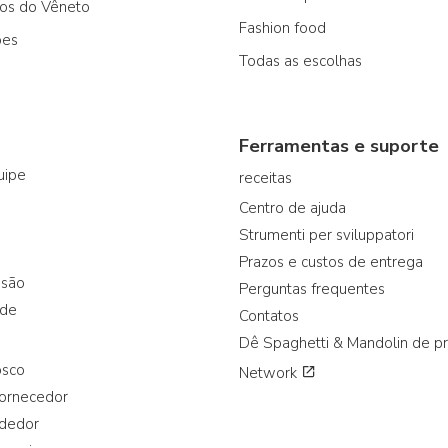
cos do Vêneto
Fashion food
ões
Todas as escolhas
Ferramentas e suporte
uipe
receitas
Centro de ajuda
Strumenti per sviluppatori
Prazos e custos de entrega
ssão
Perguntas frequentes
ade
Contatos
Dê Spaghetti & Mandolin de p
osco
Network
fornecedor
ndedor