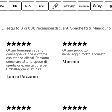
Di seguito 8 di 898 recensioni di clienti Spaghetti & Mandolino
Ottimi formaggi vegani,
Ottimo prodotto,
consegna veloce e ottima
imballaggio molto accurato
assistenza clienti. Possono
Morena
sembrare alte le spese di
spedizione, ma la cura per
l’imballaggio vi stupirà!
Laura Pazzano
5/5
5/5
LP
M*