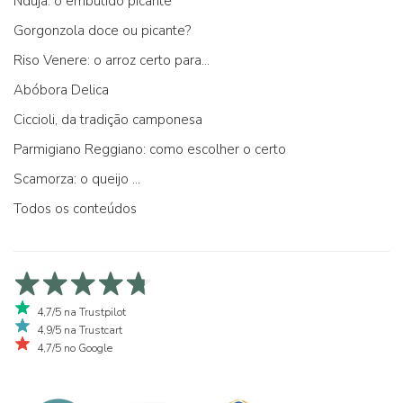
Nduja: o embutido picante
Gorgonzola doce ou picante?
Riso Venere: o arroz certo para...
Abóbora Delica
Ciccioli, da tradição camponesa
Parmigiano Reggiano: como escolher o certo
Scamorza: o queijo ...
Todos os conteúdos
4,7/5 na Trustpilot
4,9/5 na Trustcart
4,7/5 no Google