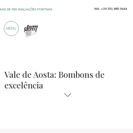
WA: +39 351 865 9444
MAIS DE 900 AVALIAÇÕES POSITIVAS
MENU
Regiões
Vale de Aosta
Chocolate e cremes
Vale de Aosta: Bombons de
excelência