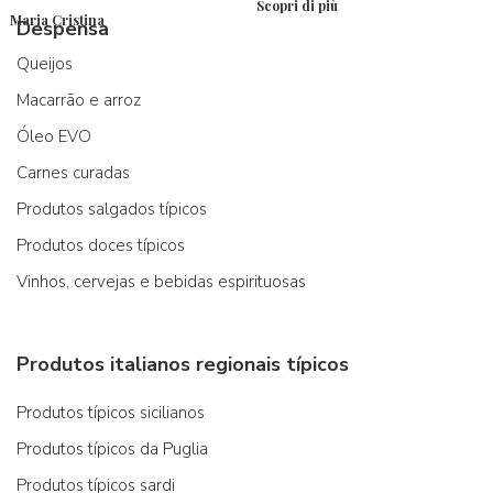
Scopri di più
Maria Cristina
Despensa
Queijos
Macarrão e arroz
Óleo EVO
Carnes curadas
Produtos salgados típicos
Produtos doces típicos
Vinhos, cervejas e bebidas espirituosas
Produtos italianos regionais típicos
Produtos típicos sicilianos
Produtos típicos da Puglia
Produtos típicos sardi