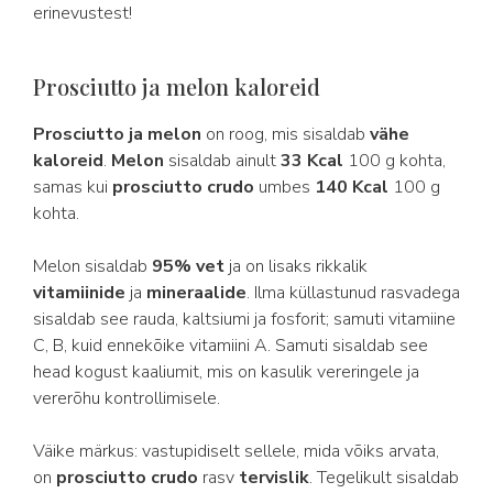
erinevustest!
Prosciutto ja melon kaloreid
Prosciutto ja melon
on roog, mis sisaldab
vähe
kaloreid
.
Melon
sisaldab ainult
33 Kcal
100 g kohta,
samas kui
prosciutto crudo
umbes
140 Kcal
100 g
kohta.
Melon sisaldab
95%
vet
ja on lisaks rikkalik
vitamiinide
ja
mineraalide
. Ilma küllastunud rasvadega
sisaldab see rauda, kaltsiumi ja fosforit; samuti vitamiine
C, B, kuid ennekõike vitamiini A. Samuti sisaldab see
head kogust kaaliumit, mis on kasulik vereringele ja
vererõhu kontrollimisele.
Väike märkus: vastupidiselt sellele, mida võiks arvata,
on
prosciutto crudo
rasv
tervislik
. Tegelikult sisaldab