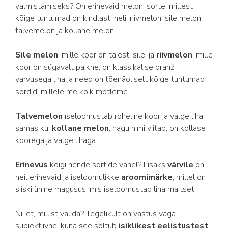
valmistamiseks? On erinevaid meloni sorte, millest
kõige tuntumad on kindlasti neli: riivmelon, sile melon,
talvemelon ja kollane melon.
Sile melon
, mille koor on täiesti sile, ja
riivmelon
, mille
koor on sügavalt paikne, on klassikalise oranži
värvusega liha ja need on tõenäoliselt kõige tuntumad
sordid, millele me kõik mõtleme.
Talvemelon
iseloomustab roheline koor ja valge liha,
samas kui
kollane melon
, nagu nimi viitab, on kollase
koorega ja valge lihaga.
Erinevus
kõigi nende sortide vahel? Lisaks
värvile
on
neil erinevaid ja iseloomulikke
aroomimärke
, millel on
siiski ühine magusus, mis iseloomustab liha maitset.
Nii et, millist valida? Tegelikult on vastus väga
subjektiivne, kuna see sõltub
isiklikest eelistustest
: