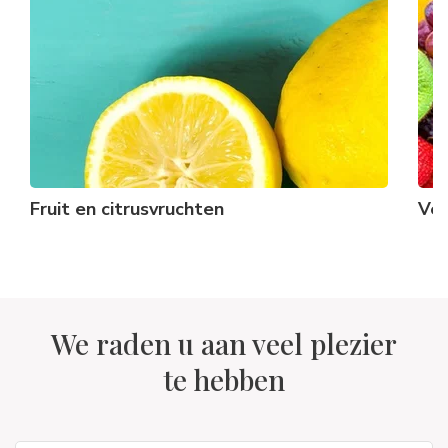
Fruit en citrusvruchten
Ver
We raden u aan veel plezier
te hebben