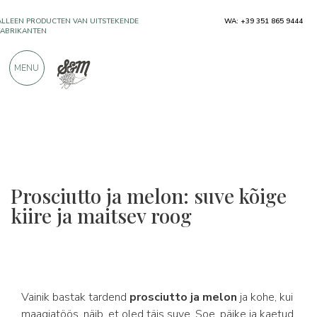
ALLEEN PRODUCTEN VAN UITSTEKENDE
WA: +39 351 865 9444
FABRIKANTEN
MENU
MEER DAN 900 POSITIEVE RECENSIES
Prosciutto ja melon: suve kõige
kiire ja maitsev roog
Vainik bastak tardend
prosciutto ja melon
ja kohe, kui
maagiatöös, näib, et oled täis suve. Soe, päike ja kaetud