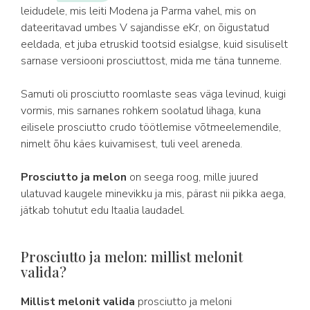
leidudele, mis leiti Modena ja Parma vahel, mis on
dateeritavad umbes V sajandisse eKr, on õigustatud
eeldada, et juba etruskid tootsid esialgse, kuid sisuliselt
sarnase versiooni prosciuttost, mida me täna tunneme.
Samuti oli prosciutto roomlaste seas väga levinud, kuigi
vormis, mis sarnanes rohkem soolatud lihaga, kuna
eilisele prosciutto crudo töötlemise võtmeelemendile,
nimelt õhu käes kuivamisest, tuli veel areneda.
Prosciutto ja melon
on seega roog, mille juured
ulatuvad kaugele minevikku ja mis, pärast nii pikka aega,
jätkab tohutut edu Itaalia laudadel.
Prosciutto ja melon: millist melonit
valida?
Millist melonit valida
prosciutto ja meloni