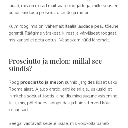
lauad, mis on rikkad maitsvate roogadega, mille seas ei
puudu kindlasti prosciutto crudo ja melon!
Külm roog, mis on, vähemalt Itaalia laudade peal, tõeline
garantii. Räägime värskest, kiirest ja värvilisest roogast,
mis kunagi ei peta ootusi. Vaadakem nüüd lähemalt.
Prosciutto ja melon: millal see
sündis?
Roog
prosciutto ja melon
sünnib, järgides iidset usku
Rooma ajast. Ajaloo arstid, eriti keisri ajal, uskusid, et
inimkeha soojust tootis ja hoidis mingisugune «sisemine
tuli», mis, põletades, soojendas ja hoidis terved kõik
kehaosad.
Seega, vastavalt sellele usule, mis võib-olla paneb