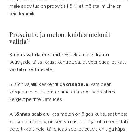
meie soovitus on proovida kõiki, et mõista, milline on
teie lemmik.
Prosciutto ja melon: kuidas melonit
valida?
Kuidas valida melonit
? Esiteks tuleks
kaalu
puuviljade täiuslikkust kontrollida, et veenduda, et kaal
vastab mõõtmetele.
Siis on vajalik keskenduda
otsadele
: vars peab
kergesti maha tulema, samas kui koor peab olema
kergelt pehme katsudes.
A
lõhnas
saab aru, kas melon on õiges küpsusastmes:
kui see on lõhnav, on see valmis, kui aga lõhn meenutab
eeterlikke aineid, tähendab see, et puuvili on liiga küps.