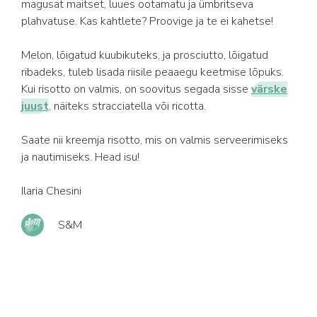
magusat maitset, luues ootamatu ja ümbritseva
plahvatuse. Kas kahtlete? Proovige ja te ei kahetse!
Melon, lõigatud kuubikuteks, ja prosciutto, lõigatud
ribadeks, tuleb lisada riisile peaaegu keetmise lõpuks.
Kui risotto on valmis, on soovitus segada sisse
värske
juust
, näiteks stracciatella või ricotta.
Saate nii kreemja risotto, mis on valmis serveerimiseks
ja nautimiseks. Head isu!
Ilaria Chesini
S&M