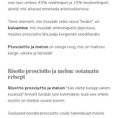
see rasv umbes 45% oleiinhapet ja 15% linoleenhapet,
aineid, mis aitavad ennetada arterioskleroosi.
Teine element, mis muudab selle rasva "heaks", on
kuivamine
, mis muudab aminohapete järjestuse,
muutes prosciutto liha palju kergemini seeditavaks.
Prosciutto ja melon
on seega roog, mis on maitsev,
kerge, värske ja tervislik!
Risotto prosciutto ja melon: ootamatu
retsept
Risotto prosciutto ja melon
? Kas olete kunagi varem
kuulnud? Ilmselt tundub see kummaline, kuid see eriline
risotto on tõeline suvine komm.
Soolased noodid prosciutto crudo täiendavad meloni