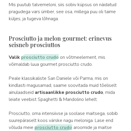
Mis puutub talvemeloni, siis sobiv küpsus on näidatud
pragudega vars ümber, see osa, millega puu oli taime
küljes, ja tugeva lõhnaga.
Prosciutto ja melon gourmet: erinevus
seisneb prosciuttos
Valik
prosciutto crudo
on võtmeelement, mis
võimaldab luua gourmet prosciutto crudo.
Peale klassikaliste San Daniele või Parma, mis on
kindlasti magusamad, saame soovitada muid tõeliselt
ainulaadseid
artisaanlikke prosciutto crudo
, mida
leiate veebist Spaghetti & Mandolino lehelt.
Prosciutto, oma intensiivse ja soolase maitsega, sobib
suurepäraselt koos värske nagu meloniga. Lase end
võluda meie
prosciutto crudo
aroomide ja maitse