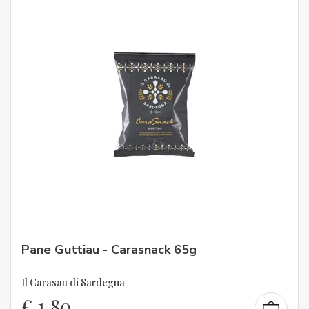
Pane Guttiau - Carasnack 65g
Il Carasau di Sardegna
€
1,80