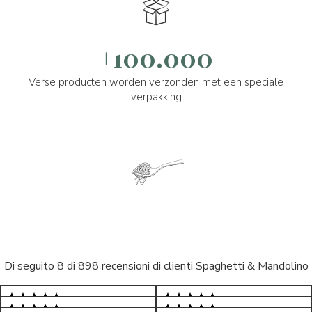
+100.000
Verse producten worden verzonden met een speciale
verpakking
Di seguito 8 di 898 recensioni di clienti Spaghetti & Mandolino
5/5
5/5
S*
AR
5/5
5/5
LP
D*