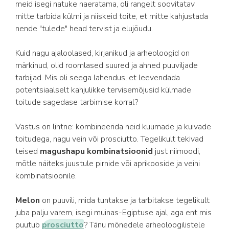
meid isegi natuke naeratama, oli rangelt soovitatav
mitte tarbida külmi ja niiskeid toite, et mitte kahjustada
nende "tulede" head tervist ja elujõudu.
Kuid nagu ajaloolased, kirjanikud ja arheoloogid on
märkinud, olid roomlased suured ja ahned puuviljade
tarbijad. Mis oli seega lahendus, et leevendada
potentsiaalselt kahjulikke tervisemõjusid külmade
toitude sagedase tarbimise korral?
Vastus on lihtne: kombineerida neid kuumade ja kuivade
toitudega, nagu vein või prosciutto. Tegelikult tekivad
teised
magushapu kombinatsioonid
just niimoodi,
mõtle näiteks juustule pirnide või aprikooside ja veini
kombinatsioonile.
Melon
on puuvili, mida tuntakse ja tarbitakse tegelikult
juba palju varem, isegi muinas-Egiptuse ajal, aga ent mis
puutub
prosciutto
? Tänu mõnedele arheoloogilistele