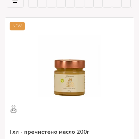
NEW
Гхи - пречистено масло 200г