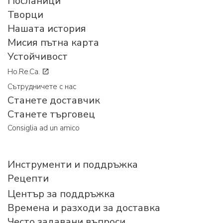
Посланици
Творци
Нашата история
Мисия пътна карта
Устойчивост
Ho.Re.Ca.
Сътрудничете с нас
Станете доставчик
Станете търговец
Consiglia ad un amico
Инструменти и поддръжка
Рецепти
Център за поддръжка
Времена и разходи за доставка
Често задавани въпроси