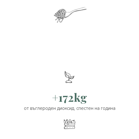
+172kg
от въглероден диоксид, спестен на година