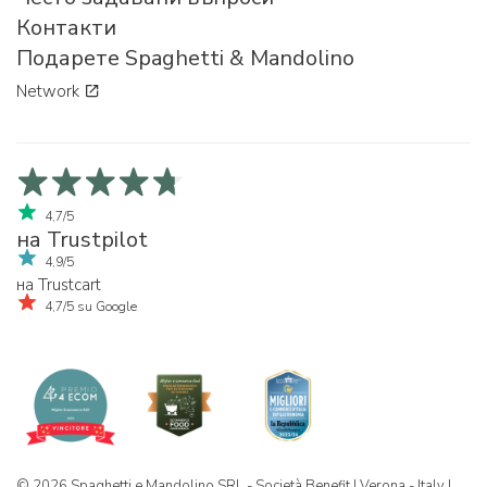
Контакти
Подарете Spaghetti & Mandolino
Network
4,7/5
на Trustpilot
4,9/5
на Trustcart
4,7/5 su Google
© 2026 Spaghetti e Mandolino SRL - Società Benefit | Verona - Italy |