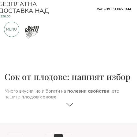
САМО ПРОДУКТИ ОТ ОТЛИЧНИ
WA: +39 351 865 9444
ПРОИЗВОДИТЕЛИ
MENU
OЩЕ 900 ПОЛОЖИТЕЛНИ ОТЗИВИ
Типични продукти
Сок от плодове: нашият избор
Много вкусни, но и богати на
полезни свойства
: ето
нашите
плодов сокове
!