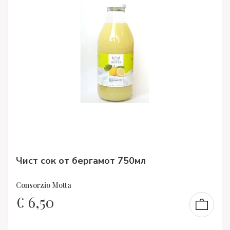
Чист сок от бергамот 750мл
Consorzio Motta
€
6,50