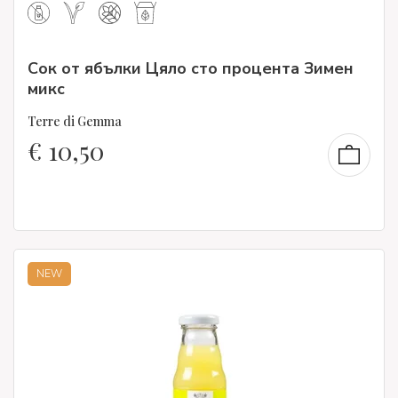
Сок от ябълки Цяло сто процента Зимен
микс
Terre di Gemma
€
10,50
NEW