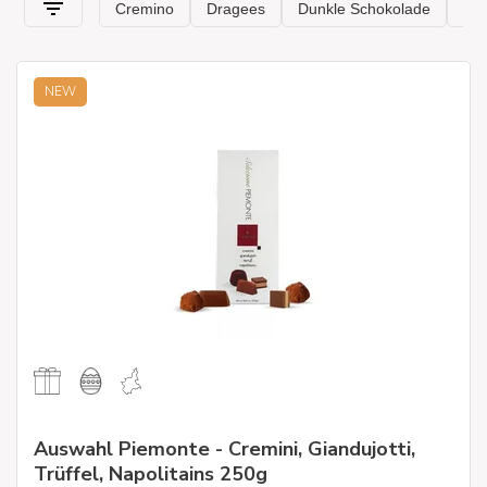
(vielleicht zusammen mit einer Flasche guten
Dessertwein),
um ihnen für ihre Gastfreundschaft zu danken
. Entdecken Sie
unten die
besten Pralinen
, auch in hübschen Schachteln
erhältlich, die sich perfekt
NEW
zum Verschenken eignen.
Auswahl Piemonte - Cremini, Giandujotti,
Trüffel, Napolitains 250g