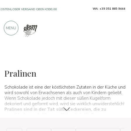
WA: +39 351 865 9444
NUR PRODUKTE VON AUSGEZEICHNETEN
HERSTELLERN
MENU
ÜBER 900 POSITIVE BEWERTUNGEN
Typische Produkte
Schokolade und Cremes
Pralinen
Pralinen
Schokolade ist eine der köstlichsten Zutaten in der Küche und
wird sowohl von Erwachsenen als auch von Kindern geliebt.
Wenn Schokolade jedoch mit dieser süßen Kugelform
dekoriert und geformt wird, wird sie wirklich unwiderstehlich!
Pralinen sind in der Tat süße Leckereien, die zu
verschiedenen Anlässen gültig sind, für
Partys wie den
Valentinstag oder zum Mitnehmen zu Ihren Freunden nach
Hause, wenn sie zum Abendessen eingeladen werden