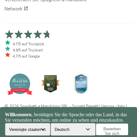
Network
4,7/5 auf Trustpilot
4,9/5 auf Trustcart
4,7/5 auf Google
© 2026 Spaghetti e Mandolino SRL - Società Benefit | Verona - Italy |
+39 351 865 9444 | P.I. IT04913730232 | Certificazione BIO: IT-BIO-
016.380-0110744.2026.001 | REA VR-455804 |
Datenschutz- und
Cookie-Richtlinie
|
Sitemap