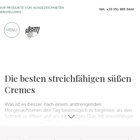
WA: +39 351 865 9444
ÜBER 900 POSITIVE BEWERTUNGEN
MENU
Typische Produkte
Schokolade und Cremes
Streichfähige Cremes
Die besten streichfähigen süßen
Cremes
Was ist es besser, nach einem anstrengenden
Morgenaufstehen den Tag bestmöglich zu beginnen, als den
Schrank zu öffnen und uns ein schönes Glas mit streichfähiger
Sahne zu besorgen? Bei Spaghetti & Mandolino glauben wir,
dass das Essen
ausgezeichneter streichfähiger Cremes
zum
Frühstück
, vielleicht auf einem schönen Stück Kekse oder