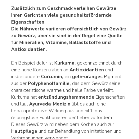
Zusätzlich zum
Geschmack verleihen
Gewürze
Ihren Gerichten viele
gesundheitsfördernde
Eigenschaften
.
Die
Nährwerte
variieren offensichtlich von Gewürz
zu Gewürz, aber sie sind in der Regel eine Quelle
für
Mineralien
,
Vitamine, Ballaststoffe und
Antioxidantien
.
Ein Beispiel dafür ist
Kurkuma,
gekennzeichnet durch
eine hohe Konzentration an
Antioxidantien
und
insbesondere
Curcumin,
ein
gelb-oranges
Pigment
aus der
Polyphenolfamilie,
das dem Gewürz seine
charakteristische warme und helle Farbe verleiht.
Kurkuma hat
entzündungshemmende
Eigenschaften
und laut
Ayurveda-Medizin
übt es auch eine
hepatoprotektive Wirkung aus und hilft, das
reibungslose Funktionieren der Leber zu fördern.
Dieses Gewürz wird neben dem Kochen auch zur
Hautpflege
und zur Behandlung von Irritationen und
Verbrennungen verwendet.