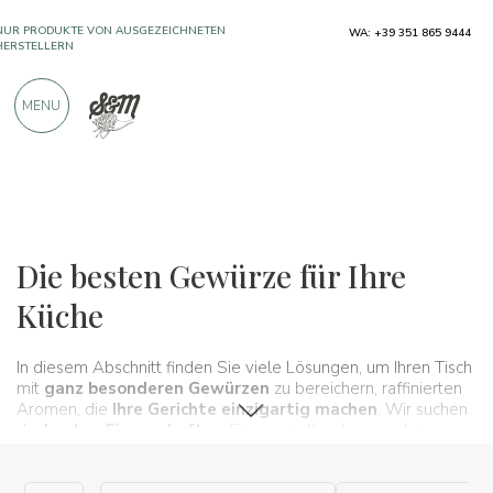
NUR PRODUKTE VON AUSGEZEICHNETEN
WA: +39 351 865 9444
HERSTELLERN
MENU
ÜBER 900 POSITIVE BEWERTUNGEN
Typische Produkte
Gewürze und Salze
Gewürze
Die besten Gewürze für Ihre
Küche
In diesem Abschnitt finden Sie viele Lösungen, um Ihren Tisch
mit
ganz besonderen Gewürzen
zu bereichern, raffinierten
Aromen, die
Ihre Gerichte einzigartig machen
. Wir suchen
die
besten Eigenschaften
für unsere Kunden aus der ganzen
Welt. Von
Cubebe Black Pepper
bis
Safran in Stempel
.