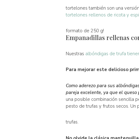
tortelones también son una versió
tortelones rellenos de ricota y espi
formato de 250 g!
Empanadillas rellenas co
Nuestras
albóndigas de trufa tiene
Para mejorar este delicioso pri
Como aderezo para sus albóndigas 
pareja excelente, ya que el queso
una posible combinación sencilla pe
pesto de trufas y frutos secos. Un
trufas.
No olvide la clásica mantequilla