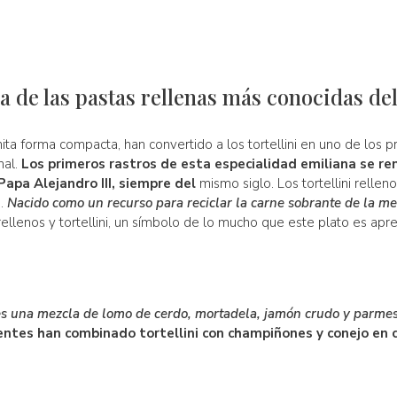
una de las pastas rellenas más conocidas d
onita forma compacta, han convertido a los tortellini en uno de los
nal.
Los primeros rastros de esta especialidad emiliana se r
 Papa Alejandro III, siempre del
mismo siglo. Los tortellini relle
s.
Nacido como un recurso para reciclar la carne sobrante de la me
llenos y tortellini, un símbolo de lo mucho que este plato es ap
ni es una mezcla de lomo de cerdo, mortadela, jamón crudo y parme
entes han combinado tortellini con champiñones y conejo en 