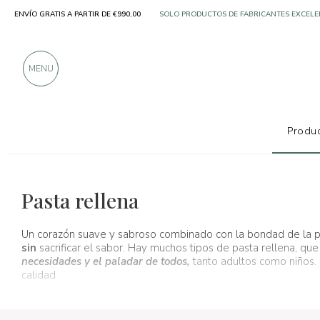
ENVÍO GRATIS A PARTIR DE €990,00
MÁS DE 900 CRÍTICAS POSITIVAS
MENU
Produc
Productos típicos
Pasta y arroz
Pasta rellena
Pasta rellena
Un corazón suave y sabroso combinado con la bondad de la p
sin
sacrificar el sabor. Hay muchos tipos de pasta rellena, que 
necesidades y el paladar de todos,
tanto adultos como niños. 
calidad
!