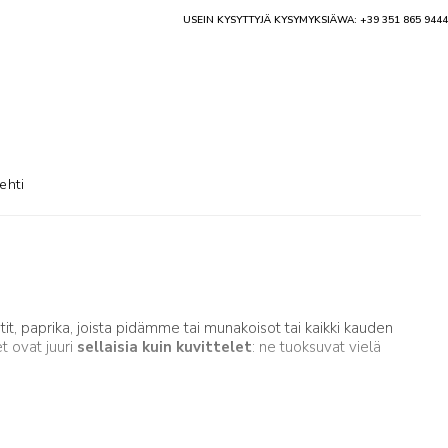
USEIN KYSYTTYJÄ KYSYMYKSIÄ
WA: +39 351 865 9444
ehti
it, paprika, joista pidämme tai munakoisot tai kaikki kauden
et ovat juuri
sellaisia kuin kuvittelet
: ne tuoksuvat vielä