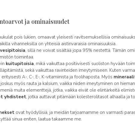
intoarvot ja ominaisuudet
kulat pois lukien, omaavat yleisesti ravitsemuksellisia ominaisuuksi
lla vihanneksilla on yhteisiä aistinvaraisia ominaisuuksia.
vesipitoisia
, sillä ne voivat sisältää jopa 95% nestettä. Tämän om
mistön toimintaa.
vin
kuitupitoisia
, mikä vaikuttaa positiivisesti suoliston hyvään to
lläpitämistä, sekä vaikuttaa ravinteiden imeytymiseen. Kuten varmas
, erityisesti A-, C-, E-, K-vitamiinista ja foolihaposta. Myös
mineraali
a joskus myös rauta ja kalsium, vaikka niiden imeytyminen on hiem
eniä muita elementtejä, jotka, vaikka eivät ole elintärkeitä elimistöl
et yhdisteet
, jotka auttavat pitämään kolesterolitasot alhaalla ja 
nnekset
ovat hyödyllisiä, ja meidän tarjoamamme on varmasti parast
ellyttää sinua eniten, laatua takaamme me.