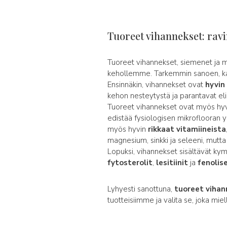
Tuoreet vihannekset: rav
Tuoreet vihannekset, siemenet ja mu
kehollemme. Tarkemmin sanoen, kaiki
Ensinnäkin, vihannekset ovat
hyvin 
kehon nesteytystä ja parantavat eli
Tuoreet vihannekset ovat myös hy
edistää fysiologisen mikroflooran y
myös hyvin
rikkaat vitamiineista
magnesium, sinkki ja seleeni, mutt
Lopuksi, vihannekset sisältävät kymm
fytosterolit
,
lesitiinit
ja
fenolis
Lyhyesti sanottuna,
tuoreet viha
tuotteisiimme ja valita se, joka mi