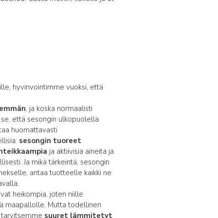
lle, hyvinvointimme vuoksi, että
hemmän
, ja koska normaalisti
on se, että sesongin ulkopuolella
staa huomattavasti
llisia:
sesongin tuoreet
inteikkaampia
ja aktiivisia aineita ja
lisesti. Ja mikä tärkeintä, sesongin
nekselle, antaa tuotteelle kaikki ne
avalla.
ovat heikompia, joten niille
kä maapallolle. Mutta todellinen
le tarvitsemme
suuret lämmitetyt