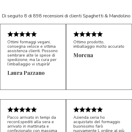
Di seguito 8 di 898 recensioni di clienti Spaghetti & Mandolino
Ottimi formaggi vegani,
Ottimo prodotto,
consegna veloce e ottima
imballaggio molto accurato
assistenza clienti. Possono
Morena
sembrare alte le spese di
spedizione, ma la cura per
l’imballaggio vi stupirà!
Laura Pazzano
5/5
5/5
LP
M*
Pacco arrivato in tempi da
Azienda seria ho
record,spediti alla sera e
acquistato del formaggio
arrivato in mattinata e
buonissimo farò
confezionato con massima
nuovamente L ordine al più