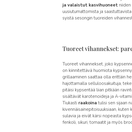
ja valaistut kasvihuoneet
niiden 
uusiutumattomista ja saastuttavista l
syistä sesongin tuoreiden vihannest
Tuoreet vihannekset: par
Tuoreet vihannekset, joko kypsenne
on kiinnitettävä huomiota kypsennys
grillaaminen saattaa olla erittäin her
hajottamalla selluloosakuituja, tek
pitäisi kypsentää liian pitkään ravi
sisältävät karotenoideja ja A-vitami
Tiukasti
raakoina
tulisi sen sijaan n
kivennäisainepitoisuuksiaan, kuten k
sulavia ja eivät kärsi nopeasta ky
fenkoli, sikuri, tomaatit ja myös broc