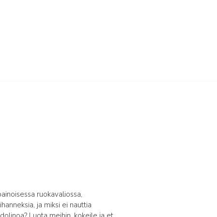
painoisessa ruokavaliossa,
hanneksia, ja miksi ei nauttia
olinoa? Luota meihin, kokeile ja et