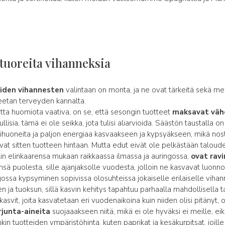
 tuoreita vihanneksia
iden vihannesten
valintaan on monta, ja ne ovat tärkeitä sekä mei
etan terveyden kannalta.
ta huomiota vaativa, on se, että sesongin tuotteet
maksavat vä
lisia, tämä ei ole seikka, jota tulisi aliarvioida. Säästön taustalla 
vihuoneita ja paljon energiaa kasvaakseen ja kypsyäkseen, mikä no
vat sitten tuotteen hintaan. Mutta edut eivät ole pelkästään taloude
in elinkaarensa mukaan raikkaassa ilmassa ja auringossa,
ovat rav
nsä puolesta, sille ajanjaksolle vuodesta, jolloin ne kasvavat luonnol
gossa kypsyminen sopivissa olosuhteissa jokaiselle erilaiselle vihan
een ja tuoksun, sillä kasvin kehitys tapahtuu parhaalla mahdollisella t
 kasvit, joita kasvatetaan eri vuodenaikoina kuin niiden olisi pitänyt, 
junta-aineita
suojaaakseen niitä, mikä ei ole hyväksi ei meille, ei
nkin tuotteiden ympäristöhinta, kuten paprikat ja kesäkurpitsat, joil