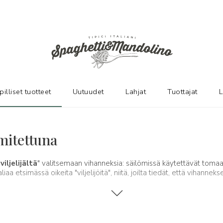
pilliset tuotteet
Uutuudet
Lahjat
Tuottajat
L
mitettuna
"
viljelijältä
" valitsemaan vihanneksia: säilömissä käytettävät tomaat
a etsimässä oikeita "viljelijöitä", niitä, joilta tiedät, että vihanneks