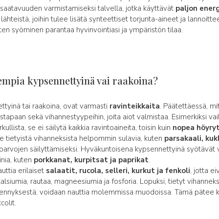
saatavuuden varmistamiseksi talvella, jotka käyttävät
paljon ener
ähteistä, joihin tulee lisätä synteettiset torjunta-aineet ja lannoittee
en syöminen parantaa hyvinvointiasi ja ympäristön tilaa.
empia kypsennettyinä vai raakoina?
ttyinä tai raakoina, ovat varmasti
ravinteikkaita
. Päätettäessä, mi
tapaan sekä vihannestyypeihin, joita aiot valmistaa. Esimerkiksi vai
kullista, se ei säilytä kaikkia ravintoaineita, toisin kuin
nopea höyry
ee tietyistä vihanneksista helpommin sulavia, kuten
parsakaali, kuk
ntoarvojen säilyttämiseksi. Hyväkuntoisena kypsennettyinä syötävät v
inia, kuten
porkkanat, kurpitsat ja paprikat
.
auttia erilaiset
salaatit, rucola, selleri, kurkut ja fenkoli
, jotta e
alsiumia, rautaa, magneesiumia ja fosforia. Lopuksi, tietyt vihanneks
psennyksestä, voidaan nauttia molemmissa muodoissa. Tämä pätee kesä
colit.