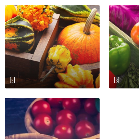
[3]
[3]