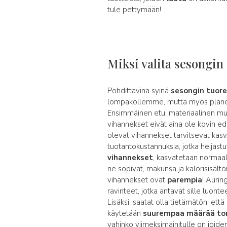
tule pettymään!
Miksi valita sesongin
Pohdittavina syinä
sesongin tuore
lompakollemme, mutta myös plane
Ensimmäinen etu, materiaalinen mut
vihannekset eivät aina ole kovin edul
olevat vihannekset tarvitsevat kas
tuotantokustannuksia, jotka heijastu
vihannekset
, kasvatetaan normaal
ne sopivat, makunsa ja kalorisisältö
vihannekset ovat
parempia
! Aurin
ravinteet, jotka antavat sille luont
Lisäksi, saatat olla tietämätön, että
käytetään
suurempaa määrää tor
vahinko viimeksimainitulle on joide