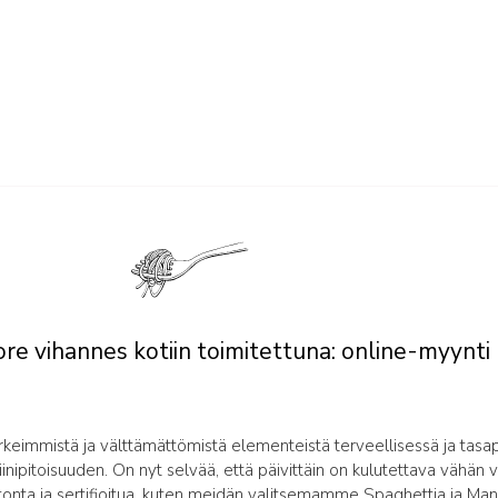
re vihannes kotiin toimitettuna: online-myynti
rkeimmistä ja välttämättömistä elementeistä terveellisessä ja tasa
ipitoisuuden. On nyt selvää, että päivittäin on kulutettava vähän vi
nta ja sertifioitua, kuten meidän valitsemamme Spaghettia ja Mand