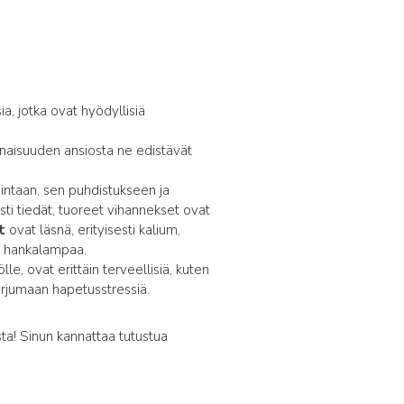
a, jotka ovat hyödyllisiä
inaisuuden ansiosta ne edistävät
imintaan, sen puhdistukseen ja
ti tiedät, tuoreet vihannekset ovat
t
ovat läsnä, erityisesti kalium,
an hankalampaa.
le, ovat erittäin terveellisiä, kuten
torjumaan hapetusstressiä.
a! Sinun kannattaa tutustua