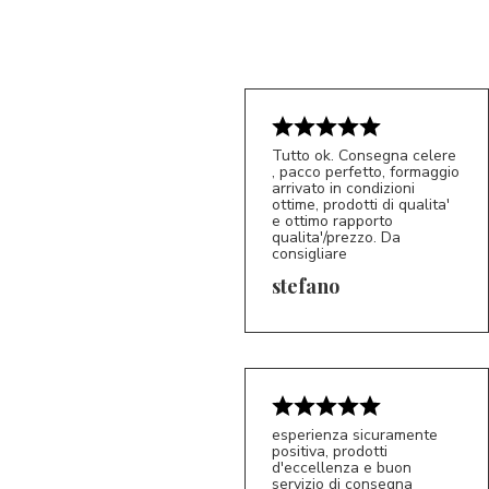
Tutto ok. Consegna celere
, pacco perfetto, formaggio
arrivato in condizioni
ottime, prodotti di qualita'
e ottimo rapporto
qualita'/prezzo. Da
consigliare
5/5
S*
stefano
esperienza sicuramente
positiva, prodotti
d'eccellenza e buon
servizio di consegna