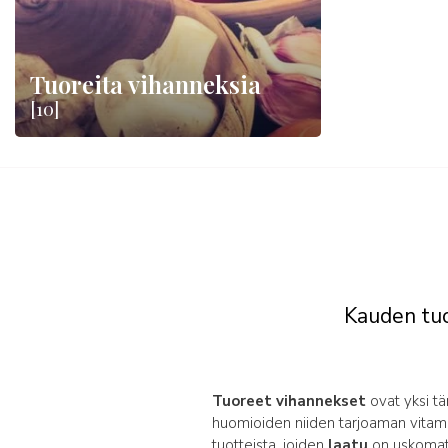
Tuoreita vihanneksia
[10]
Kauden tuo
Tuoreet vihannekset
ovat yksi tä
huomioiden niiden tarjoaman vitamiin
tuotteista, joiden
laatu
on uskomato