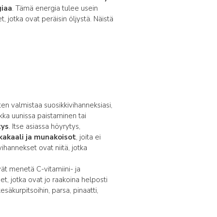
giaa
. Tämä energia tulee usein
t, jotka ovat peräisin öljystä. Näistä
ten valmistaa suosikkivihanneksiasi,
kka uunissa paistaminen tai
tys
. Itse asiassa höyrytys,
kakaali ja munakoisot
, joita ei
ihannekset ovat niitä, jotka
ivät menetä C-vitamiini- ja
et, jotka ovat jo raakoina helposti
kurpitsoihin, parsa, pinaatti,