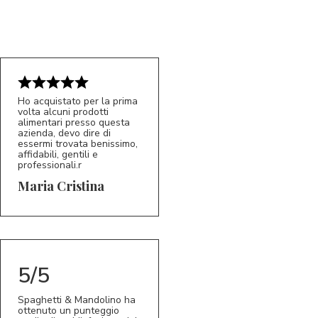
Ho acquistato per la prima
volta alcuni prodotti
alimentari presso questa
azienda, devo dire di
essermi trovata benissimo,
affidabili, gentili e
professionali.r
5/5
MC
Maria Cristina
5/5
Spaghetti & Mandolino ha
ottenuto un punteggio