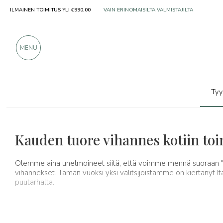
VAIN ERINOMAISILTA VALMISTAJILTA
ILMAINEN TOIMITUS YLI €990,00
YLI 900 POSITIIVISTA ARVOSTELUA
MENU
Tyy
Tyypillisiä tuotteita
Tuoreita vihanneksia
Kauden tuore vihannes kotiin toi
Olemme aina unelmoineet siitä, että voimme mennä suoraan 
vihannekset. Tämän vuoksi yksi valitsijoistamme on kiertänyt Italia
puutarhalta.