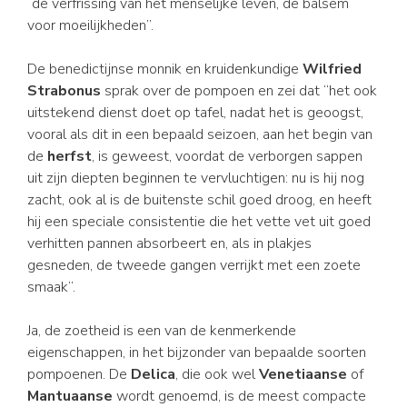
“de verfrissing van het menselijke leven, de balsem
voor moeilijkheden”.
De benedictijnse monnik en kruidenkundige
Wilfried
Strabonus
sprak over de pompoen en zei dat “het ook
uitstekend dienst doet op tafel, nadat het is geoogst,
vooral als dit in een bepaald seizoen, aan het begin van
de
herfst
, is geweest, voordat de verborgen sappen
uit zijn diepten beginnen te vervluchtigen: nu is hij nog
zacht, ook al is de buitenste schil goed droog, en heeft
hij een speciale consistentie die het vette vet uit goed
verhitten pannen absorbeert en, als in plakjes
gesneden, de tweede gangen verrijkt met een zoete
smaak”.
Ja, de zoetheid is een van de kenmerkende
eigenschappen, in het bijzonder van bepaalde soorten
pompoenen. De
Delica
, die ook wel
Venetiaanse
of
Mantuaanse
wordt genoemd, is de meest compacte