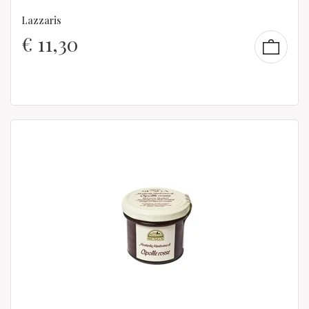
Lazzaris
€
11,30