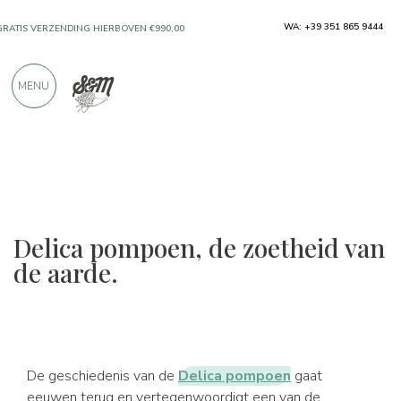
ALLEEN PRODUCTEN VAN UITSTEKENDE
WA: +39 351 865 9444
FABRIKANTEN
MENU
MEER DAN 900 POSITIEVE RECENSIES
Delica pompoen, de zoetheid van
de aarde.
De geschiedenis van de
Delica pompoen
gaat
eeuwen terug en vertegenwoordigt een van de