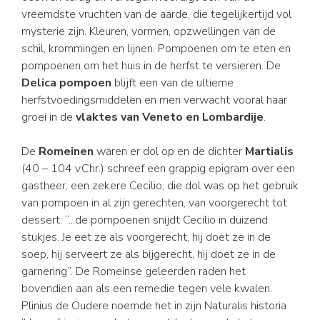
vreemdste vruchten van de aarde, die tegelijkertijd vol
mysterie zijn. Kleuren, vormen, opzwellingen van de
schil, krommingen en lijnen. Pompoenen om te eten en
pompoenen om het huis in de herfst te versieren. De
Delica pompoen
blijft een van de ultieme
herfstvoedingsmiddelen en men verwacht vooral haar
groei in de
vlaktes van Veneto en Lombardije
.
De
Romeinen
waren er dol op en de dichter
Martialis
(40 – 104 v.Chr.) schreef een grappig epigram over een
gastheer, een zekere Cecilio, die dol was op het gebruik
van pompoen in al zijn gerechten, van voorgerecht tot
dessert: “...de pompoenen snijdt Cecilio in duizend
stukjes. Je eet ze als voorgerecht, hij doet ze in de
soep, hij serveert ze als bijgerecht, hij doet ze in de
garnering”. De Romeinse geleerden raden het
bovendien aan als een remedie tegen vele kwalen.
Plinius de Oudere noemde het in zijn Naturalis historia