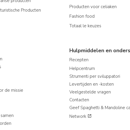
aanse producten
Producten voor celiaken
turistische Producten
Fashion food
Totaal le keuzes
Hulpmiddelen en onders
am
Recepten
s
Helpcentrum
Strumenti per sviluppatori
Levertijden en -kosten
or de missie
Veelgestelde vragen
Contacten
Geef Spaghetti & Mandoline c
 samen
Network
worden