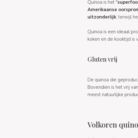
Quinoa is het "
superfo
Amerikaanse oorspro
uitzonderlijk
, terwijl h
Quinoa is een ideaal p
koken en de kooktijd is v
Gluten vrij
De quinoa die geproduce
Bovendien is het vrij va
meest natuurlijke produc
Volkoren quino