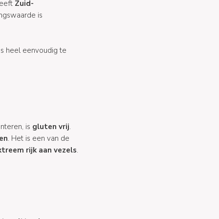
eeft
Zuid-
ingswaarde is
is heel eenvoudig te
nteren, is
gluten vrij
.
en
. Het is een van de
xtreem rijk aan vezels
.