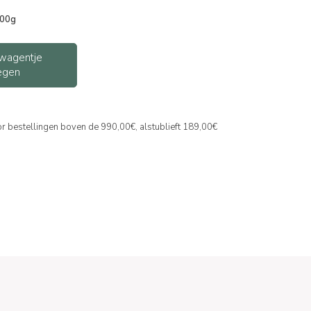
500g
wagentje
egen
or bestellingen boven de 990,00€, alstublieft 189,00€