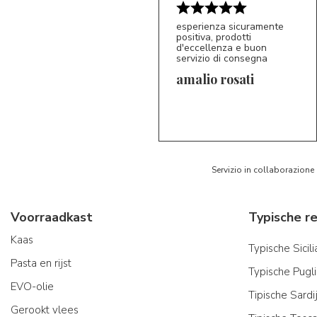
esperienza sicuramente
positiva, prodotti
d'eccellenza e buon
servizio di consegna
amalio rosati
5/5
AR
Servizio in collaborazione
Voorraadkast
Kaas
Typische Sicil
Pasta en rijst
Typische Pugl
EVO-olie
Tipische Sard
Gerookt vlees