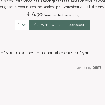
oa is een uitstekende
basis voor groentesalades
en voor
gekook
 zeer geschikt voor mixen met andere
peulvruchten
zoals kikkererw
€
6,30
Voor Sacchetto da 500g
Aan winkelwagentje toevoegen
 of your expenses to a charitable cause of your
Verified by