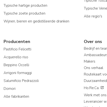
Tipische Tosc
Typische hartige producten
Typische Vene
Typische zoete producten
Alle regio's
Wijnen, bieren en gedistilleerde dranken
Producenten
Over ons
Bedrijf en te
Pastificio Felicetti
Ambassadeur
Acquerello riso
Makers
Beppino Occelli
Ons verhaal
Arrigoni formaggi
Routekaart vo
Salumificio Pedrazzoli
Duurzaamheid
Ho.Re.Ca.
Domori
Werk met ons
Alle fabrikanten
Leverancier 