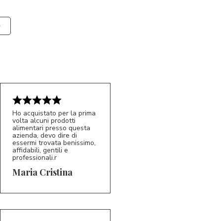
Ho acquistato per la prima
volta alcuni prodotti
alimentari presso questa
azienda, devo dire di
essermi trovata benissimo,
affidabili, gentili e
professionali.r
5/5
MC
Maria Cristina