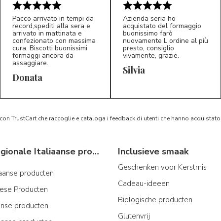
Pacco arrivato in tempi da
Azienda seria ho
record,spediti alla sera e
acquistato del formaggio
arrivato in mattinata e
buonissimo farò
confezionato con massima
nuovamente L ordine al più
cura. Biscotti buonissimi
presto, consiglio
formaggi ancora da
vivamente, grazie.
assaggiare.
Silvia
5/5
5/5
D*
S*
Donata
 con TrustCart che raccoglie e cataloga i feedback di utenti che hanno acquista
Typische regionale Italiaanse producten
Inclusieve smaak
Geschenken voor Kerstmis
iaanse producten
Cadeau-ideeën
iese Producten
Biologische producten
ijnse producten
Glutenvrij