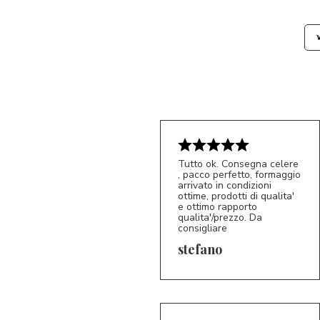
Tutto ok. Consegna celere
, pacco perfetto, formaggio
arrivato in condizioni
ottime, prodotti di qualita'
e ottimo rapporto
qualita'/prezzo. Da
consigliare
5/5
S*
stefano