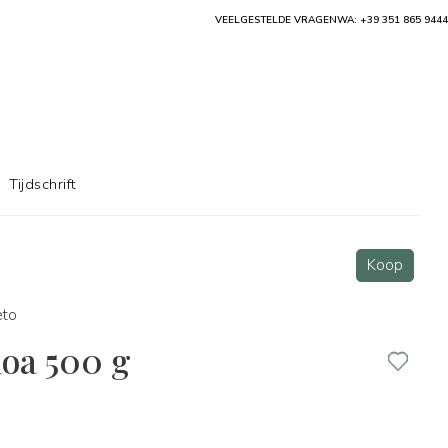
VEELGESTELDE VRAGEN
WA: +39 351 865 9444
Tijdschrift
Koop
eto
noa 500 g