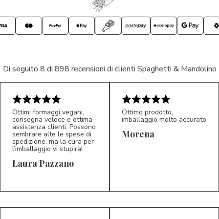
Di seguito 8 di 898 recensioni di clienti Spaghetti & Mandolino
Ottimi formaggi vegani,
Ottimo prodotto,
consegna veloce e ottima
imballaggio molto accurato
assistenza clienti. Possono
Morena
sembrare alte le spese di
spedizione, ma la cura per
l’imballaggio vi stupirà!
Laura Pazzano
5/5
5/5
LP
M*