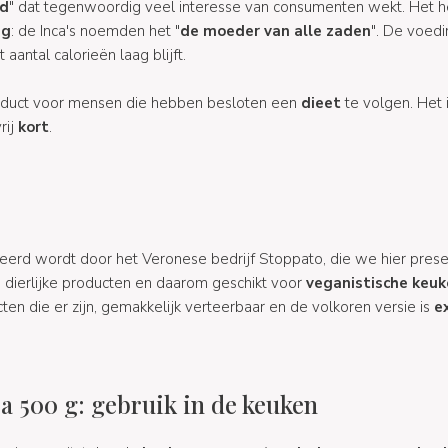
od
" dat tegenwoordig veel interesse van consumenten wekt. Het h
ng
: de Inca's noemden het "
de moeder van alle zaden
". De voed
et aantal calorieën laag blijft.
roduct voor mensen die hebben besloten een
dieet
te volgen. Het 
rij
kort
.
erd wordt door het Veronese bedrijf Stoppato, die we hier prese
n dierlijke producten en daarom geschikt voor
veganistische keuk
ten die er zijn, gemakkelijk verteerbaar en de volkoren versie is
e
a 500 g: gebruik in de keuken