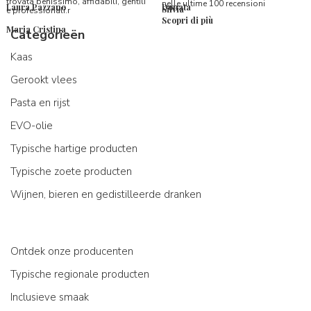
trovata benissimo, affidabili, gentili
nelle ultime 100 recensioni
Laura Pazzano
Donata
Silvia
e professionali.r
Scopri di più
Maria Cristina
Categorieën
Kaas
Gerookt vlees
Pasta en rijst
EVO-olie
Typische hartige producten
Typische zoete producten
Wijnen, bieren en gedistilleerde dranken
Ontdek onze producenten
Typische regionale producten
Inclusieve smaak