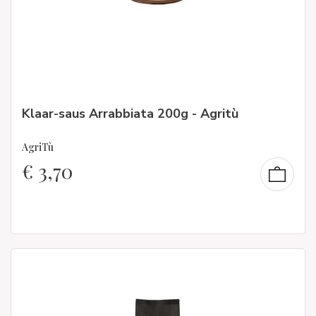
Klaar-saus Arrabbiata 200g - Agritù
AgriTù
€
3,70