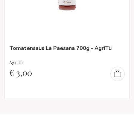
Tomatensaus La Paesana 700g - AgriTù
AgriTù
€
3,00