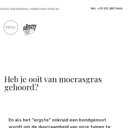
ALLEEN PRODUCTEN VAN UITSTEKENDE
WA: +39 351 865 9444
FABRIKANTEN
MENU
MEER DAN 900 POSITIEVE RECENSIES
Heb je ooit van moerasgras
gehoord?
En als het "ergste" onkruid een bondgenoot
wordt om de duurzaamheid van onze tuinen te