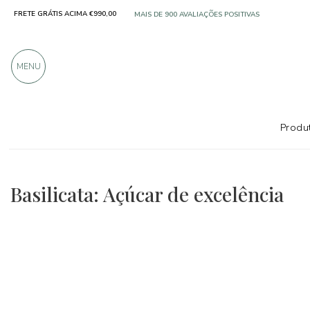
FRETE GRÁTIS ACIMA €990,00
MAIS DE 900 AVALIAÇÕES POSITIVAS
MENU
Produt
Regiões
Basilicata
Café, chá e açúcar
Basilicata: Açúcar de excelência