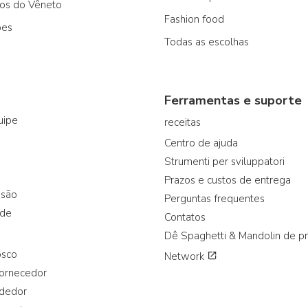
cos do Vêneto
Fashion food
ões
Todas as escolhas
Ferramentas e suporte
uipe
receitas
Centro de ajuda
Strumenti per sviluppatori
Prazos e custos de entrega
ssão
Perguntas frequentes
ade
Contatos
Dê Spaghetti & Mandolin de p
osco
Network
fornecedor
ndedor