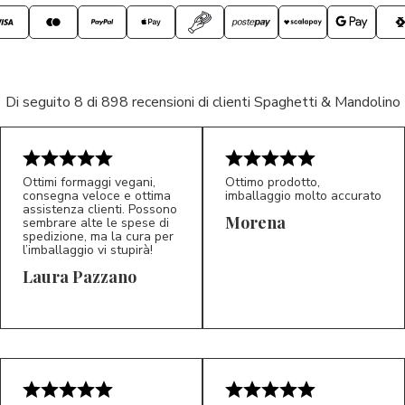
Di seguito 8 di 898 recensioni di clienti Spaghetti & Mandolino
Ottimi formaggi vegani,
Ottimo prodotto,
consegna veloce e ottima
imballaggio molto accurato
assistenza clienti. Possono
Morena
sembrare alte le spese di
spedizione, ma la cura per
l’imballaggio vi stupirà!
Laura Pazzano
5/5
5/5
LP
M*