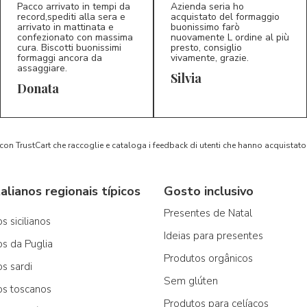
Pacco arrivato in tempi da
Azienda seria ho
record,spediti alla sera e
acquistato del formaggio
arrivato in mattinata e
buonissimo farò
confezionato con massima
nuovamente L ordine al più
cura. Biscotti buonissimi
presto, consiglio
formaggi ancora da
vivamente, grazie.
assaggiare.
Silvia
5/5
5/5
D*
S*
Donata
 con TrustCart che raccoglie e cataloga i feedback di utenti che hanno acquista
alianos regionais típicos
Gosto inclusivo
Presentes de Natal
s sicilianos
Ideias para presentes
os da Puglia
Produtos orgânicos
os sardi
Sem glúten
os toscanos
Produtos para celíacos