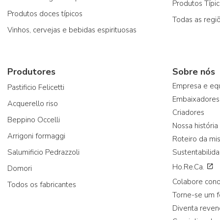
Produtos Típi
Produtos doces típicos
Todas as regi
Vinhos, cervejas e bebidas espirituosas
Produtores
Sobre nós
Empresa e eq
Pastificio Felicetti
Embaixadores
Acquerello riso
Criadores
Beppino Occelli
Nossa história
Arrigoni formaggi
Roteiro da mi
Salumificio Pedrazzoli
Sustentabilid
Ho.Re.Ca.
Domori
Colabore con
Todos os fabricantes
Torne-se um 
Diventa reve