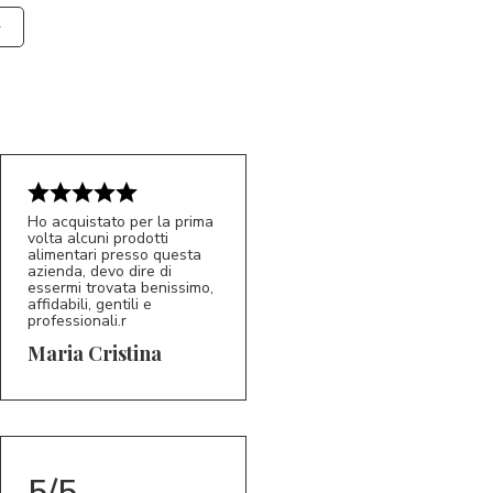
Ho acquistato per la prima
volta alcuni prodotti
alimentari presso questa
azienda, devo dire di
essermi trovata benissimo,
affidabili, gentili e
professionali.r
5/5
MC
Maria Cristina
5/5