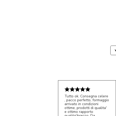
Tutto ok. Consegna celere
, pacco perfetto, formaggio
arrivato in condizioni
ottime, prodotti di qualita'
e ottimo rapporto
qualita'/prezzo. Da