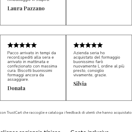
Laura Pazzano
5/5
5/5
LP
M*
Pacco arrivato in tempi da
Azienda seria ho
record,spediti alla sera e
acquistato del formaggio
arrivato in mattinata e
buonissimo farò
confezionato con massima
nuovamente L ordine al più
cura. Biscotti buonissimi
presto, consiglio
formaggi ancora da
vivamente, grazie.
assaggiare.
Silvia
5/5
5/5
D*
S*
Donata
 con TrustCart che raccoglie e cataloga i feedback di utenti che hanno acquista