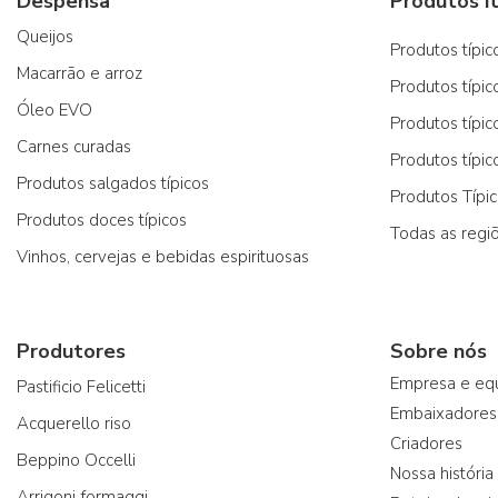
Despensa
Produtos it
Queijos
Produtos típico
Macarrão e arroz
Produtos típic
Óleo EVO
Produtos típic
Carnes curadas
Produtos típic
Produtos salgados típicos
Produtos Típi
Produtos doces típicos
Todas as regi
Vinhos, cervejas e bebidas espirituosas
Produtores
Sobre nós
Empresa e eq
Pastificio Felicetti
Embaixadores
Acquerello riso
Criadores
Beppino Occelli
Nossa história
Arrigoni formaggi