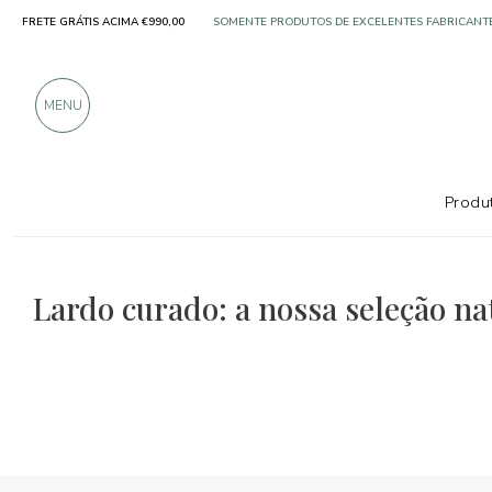
FRETE GRÁTIS ACIMA €990,00
SOMENTE PRODUTOS DE EXCELENTES FABRICANT
MAIS DE 900 AVALIAÇÕES POSITIVAS
MENU
Produt
As seleções de comida e vinho
Natal
Lardo curado: a nossa seleção na