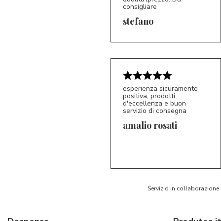
consigliare
5/5
S*
stefano
esperienza sicuramente
positiva, prodotti
d'eccellenza e buon
servizio di consegna
amalio rosati
5/5
AR
Servizio in collaborazione