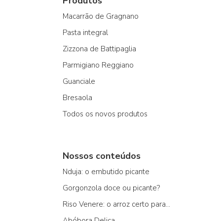
Produtos
Macarrão de Gragnano
Pasta integral
Zizzona de Battipaglia
Parmigiano Reggiano
Guanciale
Bresaola
Todos os novos produtos
Nossos conteúdos
Nduja: o embutido picante
Gorgonzola doce ou picante?
Riso Venere: o arroz certo para...
Abóbora Delica