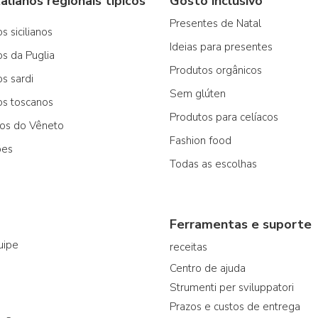
alianos regionais típicos
Gosto inclusivo
Presentes de Natal
s sicilianos
Ideias para presentes
os da Puglia
Produtos orgânicos
os sardi
Sem glúten
os toscanos
Produtos para celíacos
cos do Vêneto
Fashion food
ões
Todas as escolhas
Ferramentas e suporte
uipe
receitas
Centro de ajuda
Strumenti per sviluppatori
Prazos e custos de entrega