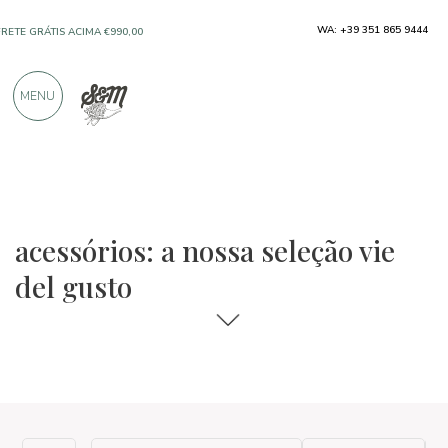
WA: +39 351 865 9444
FRETE GRÁTIS ACIMA €990,00
SOMENTE PRODUTOS DE EXCELENTES
MENU
FABRICANTES
MAIS DE 900 AVALIAÇÕES POSITIVAS
As seleções de comida e vinho
Vie del Gusto
acessórios: a nossa seleção vie
del gusto