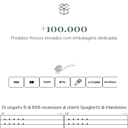
+100.000
Produtos frescos enviados com embalagens dedicadas
Di seguito 8 di 898 recensioni di clienti Spaghetti & Mandolino
5/5
5/5
S*
AR
5/5
5/5
LP
D*
5/5
5/5
M*
S*
5/5
Tutto ok. Consegna celere , pacco
esperienza sicuramente positiva,
MC