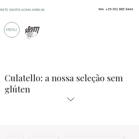
WA: +39 351 865 9444
FRETE GRÁTIS ACIMA €990,00
SOMENTE PRODUTOS DE EXCELENTES
MENU
FABRICANTES
MAIS DE 900 AVALIAÇÕES POSITIVAS
As seleções de comida e vinho
Sem glúten
Culatello: a nossa seleção sem
glúten