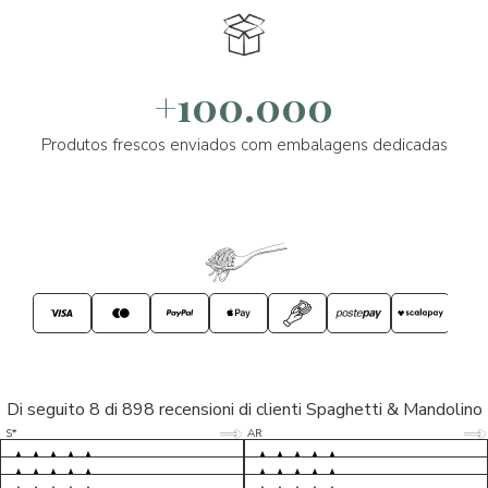
+100.000
Produtos frescos enviados com embalagens dedicadas
Di seguito 8 di 898 recensioni di clienti Spaghetti & Mandolino
5/5
5/5
S*
AR
5/5
5/5
LP
D*
5/5
5/5
M*
S*
5/5
Tutto ok. Consegna celere , pacco
esperienza sicuramente positiva,
MC