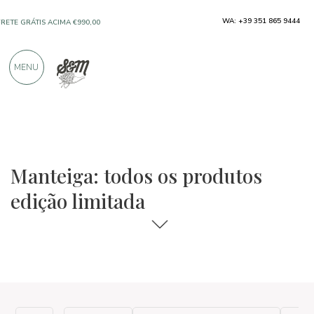
WA: +39 351 865 9444
FRETE GRÁTIS ACIMA €990,00
SOMENTE PRODUTOS DE EXCELENTES
MENU
FABRICANTES
MAIS DE 900 AVALIAÇÕES POSITIVAS
As seleções de comida e vinho
Edição limitada
Manteiga: todos os produtos
edição limitada