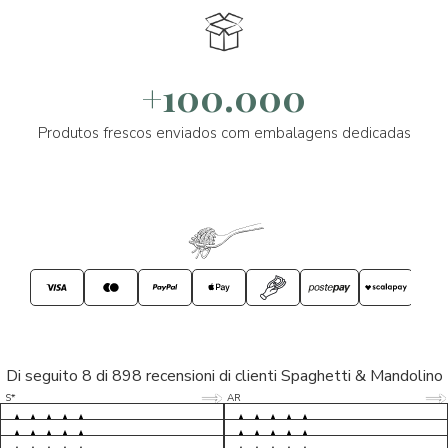
+100.000
Produtos frescos enviados com embalagens dedicadas
Di seguito 8 di 898 recensioni di clienti Spaghetti & Mandolino
5/5
5/5
S*
AR
5/5
5/5
LP
D*
5/5
5/5
M*
S*
5/5
Tutto ok. Consegna celere , pacco
esperienza sicuramente positiva,
MC