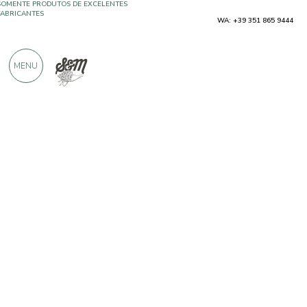
WA: +39 351 865 9444
MAIS DE 900 AVALIAÇÕES POSITIVAS
MENU
Produtores
Speri Viticoltori